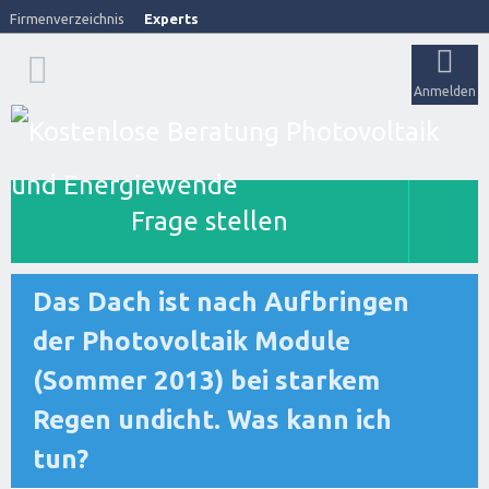
Firmenverzeichnis
Experts
Anmelden
Frage stellen
Das Dach ist nach Aufbringen
der Photovoltaik Module
(Sommer 2013) bei starkem
Regen undicht. Was kann ich
tun?