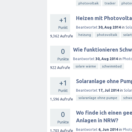
photovoltaik
tracker
photov
Heizen mit Photovolta
+1
Beantwortet
30, Aug 2014
in
Sol
Punkt
heizung
photovoltaik
solar
9,362
Aufrufe
Wie funktionieren Sch
0
Beantwortet
30, Aug 2014
in
Photo
Punkte
solare wärme
schwimmbad
922
Aufrufe
Solaranlage ohne Pumpe
+1
Beantwortet
17, Jul 2014
in
Sola
Punkt
solaranlage ohne pumpe
schwe
1,596
Aufrufe
Wo finde ich einen ge
0
Anlagen in NRW?
Punkte
Beantwortet
6, Jun 2014
in
Photo
1,703
Aufrufe