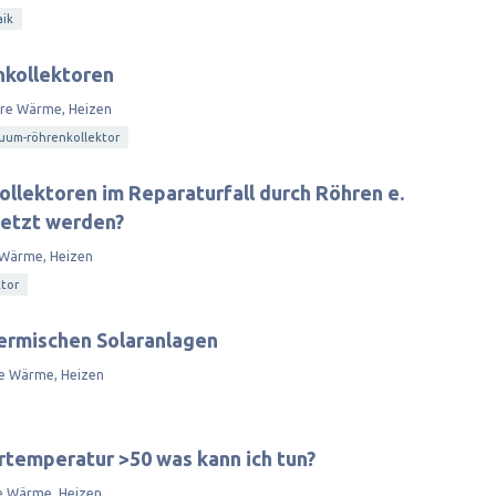
aik
nkollektoren
are Wärme, Heizen
uum-röhrenkollektor
lektoren im Reparaturfall durch Röhren e.
setzt werden?
 Wärme, Heizen
tor
hermischen Solaranlagen
re Wärme, Heizen
temperatur >50 was kann ich tun?
e Wärme, Heizen