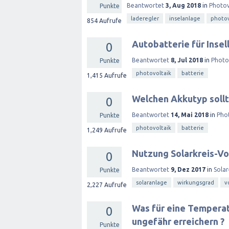
Beantwortet
3, Aug 2018
in
Photov
Punkte
laderegler
inselanlage
photov
854
Aufrufe
Autobatterie für Insel
0
Beantwortet
8, Jul 2018
in
Photo
Punkte
photovoltaik
batterie
1,415
Aufrufe
Welchen Akkutyp sollt
0
Beantwortet
14, Mai 2018
in
Pho
Punkte
photovoltaik
batterie
1,249
Aufrufe
Nutzung Solarkreis-Vo
0
Beantwortet
9, Dez 2017
in
Sola
Punkte
solaranlage
wirkungsgrad
v
2,227
Aufrufe
Was für eine Temperat
0
ungefähr erreichern ?
Punkte