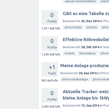
vakuum-röhrenkollektor
solart
Gibt es eine Tabelle 
0
Beantwortet
25, Dez 2014
in
Pho
Punkte
photovoltaik
autarkie
phot
1,937
Aufrufe
Effektive Röhrenkolle
0
Beantwortet
28, Okt 2014
in
Sol
Punkte
module
lebensdauer
röhren
1,249
Aufrufe
Meine Anlage produzier
+1
Beantwortet
20, Sep 2014
in
Photo
Punkt
photovoltaikanlage
photovoltai
962
Aufrufe
Aktuelle Tracker: wel
0
kleine Anlage bis 1kW
Punkte
Beantwortet
13, Sep 2014
in
Phot
2,442
Aufrufe