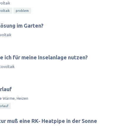
oltaik
oltaik
problem
lösung im Garten?
voltaik
e ich für meine Inselanlage nutzen?
tovoltaik
rlauf
re Wärme, Heizen
orlauf
ur muß eine RK- Heatpipe in der Sonne