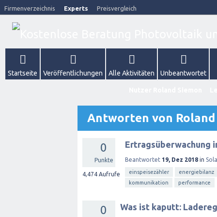
Firmenverzeichnis
Experts
Preisvergleich
Startseite
Veröffentlichungen
Alle Aktivitäten
Unbeantwortet
Nutzer Roland Siemon
Le
Antworten von Roland
Ertragsüberwachung in
0
Beantwortet
19, Dez 2018
in
Sol
Punkte
einspeisezähler
energiebilanz
4,474
Aufrufe
kommunikation
performance
Was ist kaputt: Ladere
0