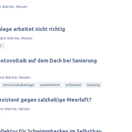
e Wärme, Heizen
age arbeitet nicht richtig
lare Wärme, Heizen
t.
otovoltaik auf dem Dach bei Sanierung
are Wärme, Heizen
photovoltaikanlage
solarthermie
erdwärme
heizung
esistent gegen salzhaltige Meerluft?
are Wärme, Heizen
llektor für Schwimmbecken im Selbstbau