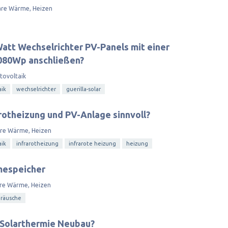
are Wärme, Heizen
Watt Wechselrichter PV-Panels mit einer
080Wp anschließen?
tovoltaik
aik
wechselrichter
guerilla-solar
rotheizung und PV-Anlage sinnvoll?
are Wärme, Heizen
aik
infrarotheizung
infrarote heizung
heizung
mespeicher
re Wärme, Heizen
eräusche
 Solarthermie Neubau?