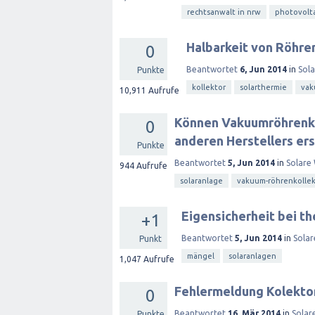
rechtsanwalt in nrw
photovolt
Halbarkeit von Röhre
0
Beantwortet
6, Jun 2014
in
Sol
Punkte
kollektor
solarthermie
vak
10,911
Aufrufe
Können Vakuumröhrenkol
0
anderen Herstellers er
Punkte
Beantwortet
5, Jun 2014
in
Solare
944
Aufrufe
solaranlage
vakuum-röhrenkollek
Eigensicherheit bei t
+1
Beantwortet
5, Jun 2014
in
Sola
Punkt
mängel
solaranlagen
1,047
Aufrufe
Fehlermeldung Kolektor
0
Beantwortet
16, Mär 2014
in
Solar
Punkte