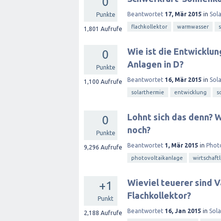
0
Beantwortet
17, Mär 2015
in
Sol
Punkte
flachkollektor
warmwasser
1,801
Aufrufe
Wie ist die Entwicklu
0
Anlagen in D?
Punkte
Beantwortet
16, Mär 2015
in
Sol
1,100
Aufrufe
solarthermie
entwicklung
s
Lohnt sich das denn? W
0
noch?
Punkte
Beantwortet
1, Mär 2015
in
Phot
9,296
Aufrufe
photovoltaikanlage
wirtschaftl
Wieviel teuerer sind 
+1
Flachkollektor?
Punkt
Beantwortet
16, Jan 2015
in
Sol
2,188
Aufrufe