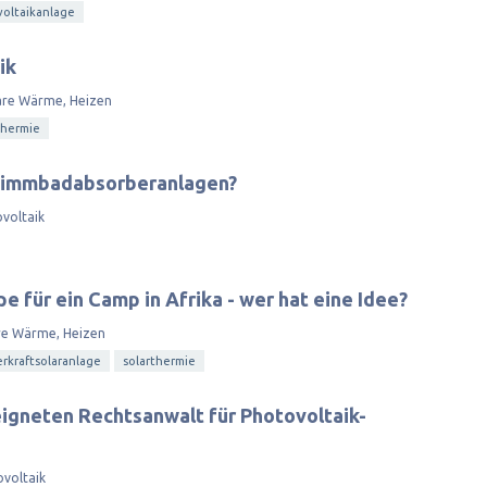
oltaikanlage
ik
are Wärme, Heizen
thermie
wimmbadabsorberanlagen?
voltaik
 für ein Camp in Afrika - wer hat eine Idee?
re Wärme, Heizen
rkraftsolaranlage
solarthermie
eigneten Rechtsanwalt für Photovoltaik-
voltaik