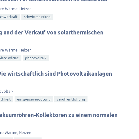
are Wärme, Heizen
schwerkraft
schwimmbecken
ng und der Verkauf von solarthermischen
are Wärme, Heizen
olare wärme
photovoltaik
ie wirtschaftlich sind Photovoltaikanlagen
ovoltaik
ichkeit
einspeisevergütung
veröffentlichung
Vakuumröhren-Kollektoren zu einem normalen
are Wärme, Heizen