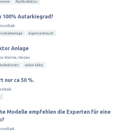
hermie
flachkollektor
zu 100% Autarkiegrad?
tovoltaik
ovoltaikanlage
eigenverbrauch
ktor Anlage
are Wärme, Heizen
kollektoren
solare kälte
t nur ca 50 %.
voltaik
k
che Modelle empfehlen die Experten für eine
p?
ovoltaik