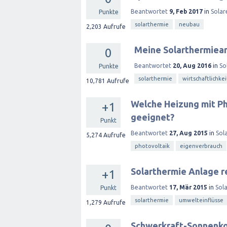
Beantwortet
9, Feb 2017
in
Solar
Punkte
solarthermie
neubau
2,203
Aufrufe
Meine Solarthermieanl
0
Beantwortet
20, Aug 2016
in
So
Punkte
solarthermie
wirtschaftlichkei
10,781
Aufrufe
Welche Heizung mit Ph
+1
geeignet?
Punkt
Beantwortet
27, Aug 2015
in
Sol
5,274
Aufrufe
photovoltaik
eigenverbrauch
Solarthermie Anlage r
+1
Beantwortet
17, Mär 2015
in
Sol
Punkt
solarthermie
umwelteinflüsse
1,279
Aufrufe
Schwerkraft-Sonnenko