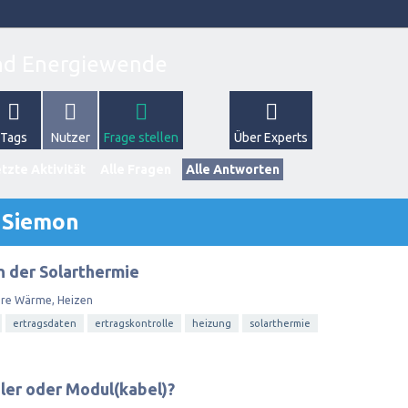
Tags
Nutzer
Frage stellen
Über Experts
tzte Aktivität
Alle Fragen
Alle Antworten
 Siemon
 der Solarthermie
are Wärme, Heizen
ertragsdaten
ertragskontrolle
heizung
solarthermie
gler oder Modul(kabel)?