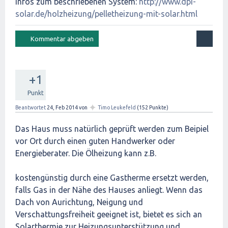
Infos zum beschriebenen System:
http://www.dpi-
solar.de/holzheizung/pelletheizung-mit-solar.html
+1
Punkt
✦
Beantwortet
24, Feb 2014
von
Timo Leukefeld
(
152
Punkte)
Das Haus muss natürlich geprüft werden zum Beipiel
vor Ort durch einen guten Handwerker oder
Energieberater. Die Ölheizung kann z.B.
kostengünstig durch eine Gastherme ersetzt werden,
falls Gas in der Nähe des Hauses anliegt. Wenn das
Dach von Aurichtung, Neigung und
Verschattungsfreiheit geeignet ist, bietet es sich an
Solarthermie zur Heizungsunterstützung und