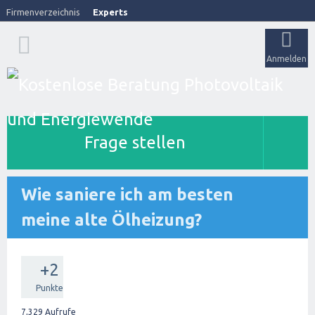
Firmenverzeichnis
Experts
Anmelden
Frage stellen
Wie saniere ich am besten
meine alte Ölheizung?
+2
Punkte
7,329
Aufrufe