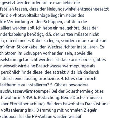
gesetzt werden oder sollte man lieber die
stellen lassen, dass der Neigungswinkel entgegengesetzt
für die Photovoltaikanlage liegt im Keller des
kte Verbindung zu den Schuppen, auf dem die
alliert werden soll. Ich habe einmal gehört, dass der
nderkabelung benötigt, d.h. der Garten müsste nicht
en, um ein neues Kabel zu legen, sondern man könnte an
) 6mm Stromkabel den Wechselrichter installieren. Es
h Strom im Schuppen vorhanden sein, sowie die
selstrom getauscht werden. Ist das korrekt oder gibt es
 Inwieweit wird eine Brauchwasserwärmepumpe als
 persönlich finde diese Idee attraktiv, da ich dadurch
urch eine Lösung produziere. 4. Ist es dann noch
arthermie zu installieren? 5. Gibt es besondere
rauchwasserwärmepumpe? Bei der Solarthermie gibt es
Ich wohne in NRW. 6. Bedachung. Beide Dächer müssen
sher Eternitbedachung). Bei dem bewohnten Dach ist uns
Vollsanierung inkl. Dämmung mit normalen Ziegeln
Schuppen für die PV-Anlage würden wir auf