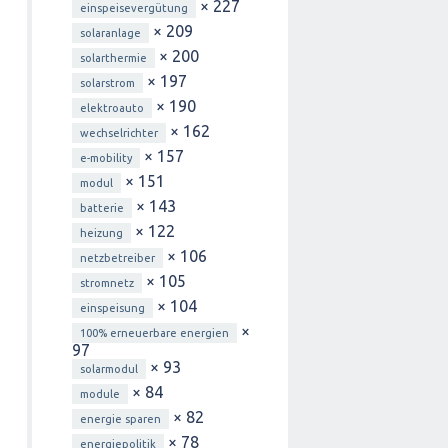
× 227
einspeisevergütung
× 209
solaranlage
× 200
solarthermie
× 197
solarstrom
× 190
elektroauto
× 162
wechselrichter
× 157
e-mobility
× 151
modul
× 143
batterie
× 122
heizung
× 106
netzbetreiber
× 105
stromnetz
× 104
einspeisung
×
100% erneuerbare energien
97
× 93
solarmodul
× 84
module
× 82
energie sparen
× 78
energiepolitik