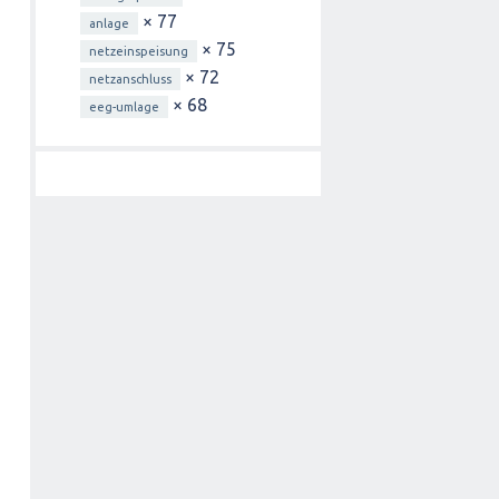
× 77
anlage
× 75
netzeinspeisung
× 72
netzanschluss
× 68
eeg-umlage