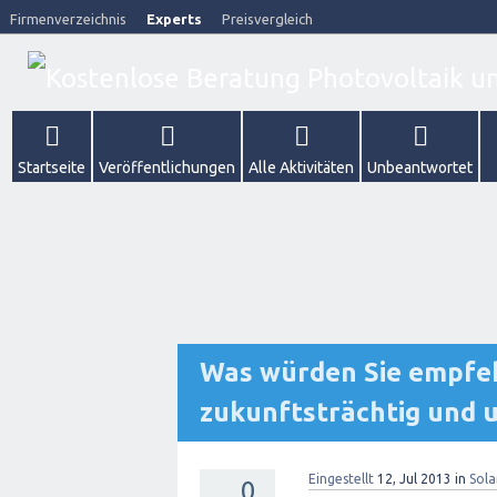
Firmenverzeichnis
Experts
Preisvergleich
Startseite
Veröffentlichungen
Alle Aktivitäten
Unbeantwortet
Was würden Sie empfeh
zukunftsträchtig und
Eingestellt
12, Jul 2013
in
Sola
0