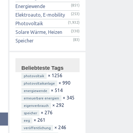
(851)
Energiewende
(253)
Elektroauto, E-mobility
(1,932)
Photovoltaik
(330)
Solare Wärme, Heizen
(83)
Speicher
Beliebteste Tags
× 1256
photovoltaik
× 990
photovoltaikanlage
× 514
energiewende
× 345
erneuerbare energien
× 292
eigenverbrauch
× 276
speicher
× 261
eeg
× 246
veröffentlichung