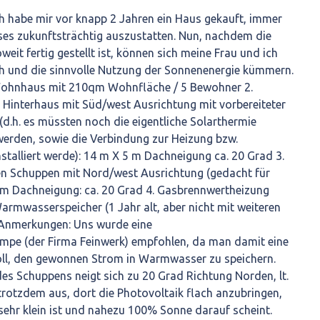
ch habe mir vor knapp 2 Jahren ein Haus gekauft, immer
es zukunftsträchtig auszustatten. Nun, nachdem die
eit fertig gestellt ist, können sich meine Frau und ich
h und die sinnvolle Nutzung der Sonnenenergie kümmern.
Wohnhaus mit 210qm Wohnfläche / 5 Bewohner 2.
Hinterhaus mit Süd/west Ausrichtung mit vorbereiteter
d.h. es müssten noch die eigentliche Solarthermie
 werden, sowie die Verbindung zur Heizung bzw.
talliert werde): 14 m X 5 m Dachneigung ca. 20 Grad 3.
n Schuppen mit Nord/west Ausrichtung (gedacht für
 m Dachneigung: ca. 20 Grad 4. Gasbrennwertheizung
 Warmwasserspeicher (1 Jahr alt, aber nicht mit weiteren
 Anmerkungen: Uns wurde eine
e (der Firma Feinwerk) empfohlen, da man damit eine
oll, den gewonnen Strom in Warmwasser zu speichern.
des Schuppens neigt sich zu 20 Grad Richtung Norden, lt.
trotzdem aus, dort die Photovoltaik flach anzubringen,
sehr klein ist und nahezu 100% Sonne darauf scheint.