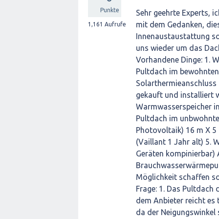
Punkte
Sehr geehrte Experts, i
mit dem Gedanken, dies
1,161
Aufrufe
Innenaustaustattung sow
uns wieder um das Dac
Vorhandene Dinge: 1. 
Pultdach im bewohnten 
Solarthermieanschluss (
gekauft und installiert
Warmwasserspeicher ins
Pultdach im unbwohnte
Photovoltaik) 16 m X 5
(Vaillant 1 Jahr alt) 5.
Geräten kompinierbar)
Brauchwasserwärmepump
Möglichkeit schaffen s
Frage: 1. Das Pultdach 
dem Anbieter reicht es 
da der Neigungswinkel 