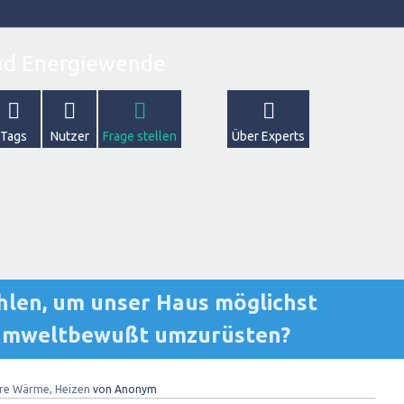
Tags
Nutzer
Frage stellen
Über Experts
len, um unser Haus möglichst
 umweltbewußt umzurüsten?
re Wärme, Heizen
von
Anonym