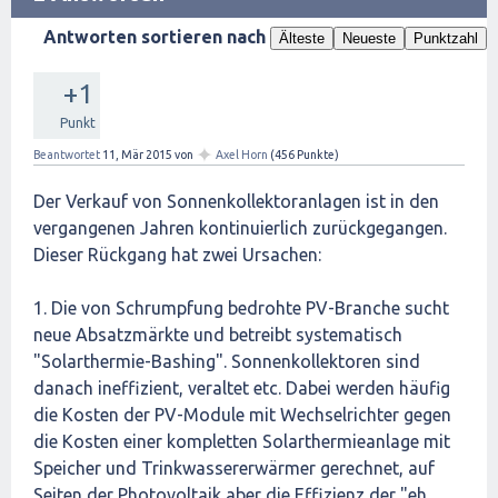
Antworten sortieren nach
Älteste
Neueste
Punktzahl
+1
Punkt
✦
Beantwortet
11, Mär 2015
von
Axel Horn
(
456
Punkte)
Der Verkauf von Sonnenkollektoranlagen ist in den
vergangenen Jahren kontinuierlich zurückgegangen.
Dieser Rückgang hat zwei Ursachen:
1. Die von Schrumpfung bedrohte PV-Branche sucht
neue Absatzmärkte und betreibt systematisch
"Solarthermie-Bashing". Sonnenkollektoren sind
danach ineffizient, veraltet etc. Dabei werden häufig
die Kosten der PV-Module mit Wechselrichter gegen
die Kosten einer kompletten Solarthermieanlage mit
Speicher und Trinkwassererwärmer gerechnet, auf
Seiten der Photovoltaik aber die Effizienz der "eh