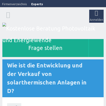
Firmenverzeichnis
Experts
Anmelden
Frage stellen
Wie ist die Entwicklung und
der Verkauf von
solarthermischen Anlagen in
D?