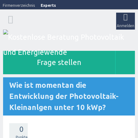
Firmenverzeichnis
Experts
Anmelden
Frage stellen
Wie ist momentan die
Entwicklung der Photovoltaik-
Kleinanlgen unter 10 kWp?
0
Punkte