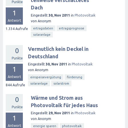
teilweise verschattetes
Punkte
Dach
1
Eingestellt
30, Nov 2011
in
Photovoltaik
Antwort
von
Anonym
ertragsdaten
ertragsprognose
1.334
Aufrufe
solaranlage
Vermutlich kein Deckel in
0
Deutschland
Punkte
Eingestellt
30, Nov 2011
in
Photovoltaik
1
von
Anonym
Antwort
einspeisevergütung
förderung
solaranlage
solarstrom
844
Aufrufe
Wärme und Strom aus
0
Photovoltaik für jedes Haus
Punkte
Eingestellt
29, Nov 2011
in
Photovoltaik
1
von
Anonym
Antwort
energie sparen
photovoltaik