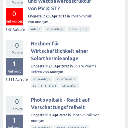
und Wettbewerbsstruktur
Punkte
von PV & ST?
0
Eingestellt
23, Apr 2012
in
Photovoltaik
Antworten
von
Anonym
anlage
solaranlage
beteiligung
346
Aufrufe
Rechner für
0
Wirtschaftlichkeit einer
Punkte
Solarthermieanlage
1
Eingestellt
23, Apr 2012
in
Solare Wärme,
Antwort
Heizen
von
Anonym
solaranlage
solarthermie
3.391
Aufrufe
sonnenenergie
calculator
Photovoltaik - Recht auf
0
Verschattungsfreiheit
Punkte
Eingestellt
9, Apr 2012
in
Photovoltaik
von
1
Anonym
Antwort