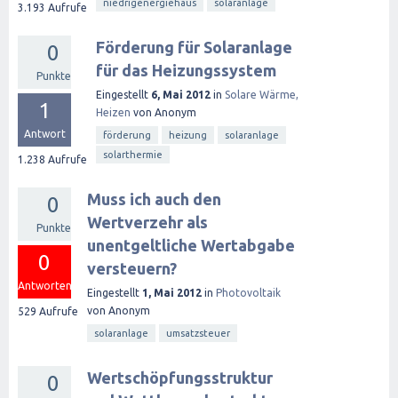
niedrigenergiehaus
solaranlage
3.193
Aufrufe
Förderung für Solaranlage
0
für das Heizungssystem
Punkte
Eingestellt
6, Mai 2012
in
Solare Wärme,
1
Heizen
von
Anonym
Antwort
förderung
heizung
solaranlage
solarthermie
1.238
Aufrufe
Muss ich auch den
0
Wertverzehr als
Punkte
unentgeltliche Wertabgabe
0
versteuern?
Antworten
Eingestellt
1, Mai 2012
in
Photovoltaik
von
Anonym
529
Aufrufe
solaranlage
umsatzsteuer
Wertschöpfungsstruktur
0