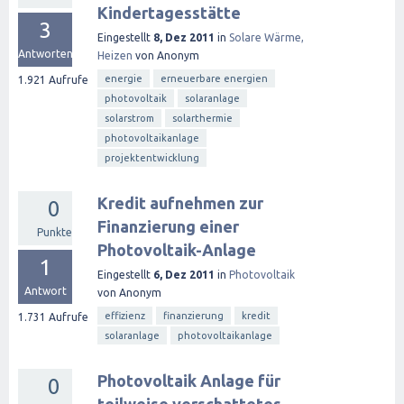
Kindertagesstätte
3
Eingestellt
8, Dez 2011
in
Solare Wärme,
Antworten
Heizen
von
Anonym
energie
erneuerbare energien
1.921
Aufrufe
photovoltaik
solaranlage
solarstrom
solarthermie
photovoltaikanlage
projektentwicklung
Kredit aufnehmen zur
0
Finanzierung einer
Punkte
Photovoltaik-Anlage
1
Eingestellt
6, Dez 2011
in
Photovoltaik
Antwort
von
Anonym
effizienz
finanzierung
kredit
1.731
Aufrufe
solaranlage
photovoltaikanlage
Photovoltaik Anlage für
0