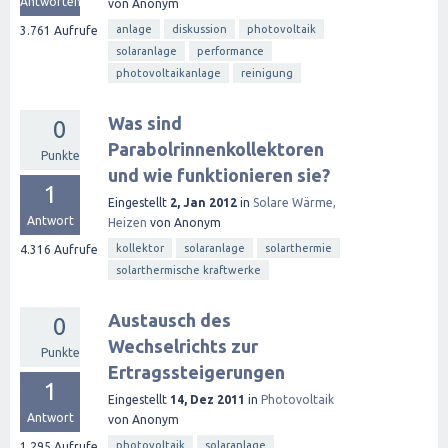
Antworten
von
Anonym
anlage
diskussion
photovoltaik
3.761
Aufrufe
solaranlage
performance
photovoltaikanlage
reinigung
Was sind
0
Parabolrinnenkollektoren
Punkte
und wie funktionieren sie?
1
Eingestellt
2, Jan 2012
in
Solare Wärme,
Antwort
Heizen
von
Anonym
kollektor
solaranlage
solarthermie
4.316
Aufrufe
solarthermische kraftwerke
Austausch des
0
Wechselrichts zur
Punkte
Ertragssteigerungen
1
Eingestellt
14, Dez 2011
in
Photovoltaik
Antwort
von
Anonym
photovoltaik
solaranlage
1.295
Aufrufe