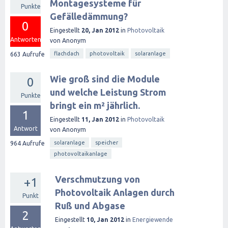
Montagesysteme für
Punkte
Gefälledämmung?
0
Eingestellt
20, Jan 2012
in
Photovoltaik
Antworten
von
Anonym
flachdach
photovoltaik
solaranlage
663
Aufrufe
Wie groß sind die Module
0
und welche Leistung Strom
Punkte
bringt ein m² jährlich.
1
Eingestellt
11, Jan 2012
in
Photovoltaik
Antwort
von
Anonym
solaranlage
speicher
964
Aufrufe
photovoltaikanlage
Verschmutzung von
+1
Photovoltaik Anlagen durch
Punkt
Ruß und Abgase
2
Eingestellt
10, Jan 2012
in
Energiewende