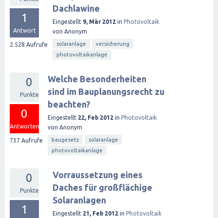
Dachlawine
1
Eingestellt
9, Mär 2012
in
Photovoltaik
Antwort
von
Anonym
solaranlage
versicherung
2.528
Aufrufe
photovoltaikanlage
Welche Besonderheiten
0
sind im Bauplanungsrecht zu
Punkte
beachten?
0
Eingestellt
22, Feb 2012
in
Photovoltaik
Antworten
von
Anonym
baugesetz
solaranlage
737
Aufrufe
photovoltaikanlage
Vorraussetzung eines
0
Daches für großflächige
Punkte
Solaranlagen
1
Eingestellt
21, Feb 2012
in
Photovoltaik