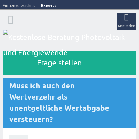
Firmenverzeichnis
Experts
Anmelden
Frage stellen
Muss ich auch den
Wertverzehr als
unentgeltliche Wertabgabe
versteuern?