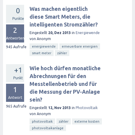
Was machen eigentlich
0
diese Smart Meters, die
Punkte
intelligenten Stromzähler?
2
Eingestellt
20, Dez 2013
in
Energiewende
Antworten
von
Anonym
energiewende
erneuerbare energien
945
Aufrufe
smart meter
zähler
Wie hoch dürfen monatliche
+1
Abrechnungen für den
Punkt
Messtellenbetrieb und für
1
die Messung der PV-Anlage
Antwort
sein?
965
Aufrufe
Eingestellt
12, Nov 2013
in
Photovoltaik
von
Anonym
photovoltaik
zähler
externe kosten
photovoltaikanlage