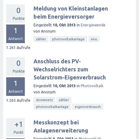
Meldung von Kleinstanlagen
0
beim Energieversorger
Punkte
Eingestellt
10, Okt 2013
in
Energiewende
1
von
Anonym
Antwort
zähler
photovoltaikanlage
evu
1.261
Aufrufe
Anschluss des PV-
0
Wechselrichters zum
Punkte
Solarstrom-Eigenverbrauch
1
Eingestellt
10, Okt 2013
in
Photovoltaik
Antwort
von
Anonym
stromnetz
zähler
1.265
Aufrufe
photovoltaikanlage
eigenverbrauch
Messkonzept bei
+1
Anlagenerweiterung
Punkt
Eingestellt
6, Okt 2013
in
Photovoltaik