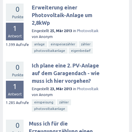
Erweiterung einer
0
Photovoltaik-Anlage um
Punkte
2,8kWp
1
Eingestellt
25, Mär 2013
in
Photovoltaik
Antwort
von
Anonym
anlage
einspeisezähler
zähler
1.399
Aufrufe
photovoltaikanlage
eigenbedarf
Ich plane eine 2. PV-Anlage
0
auf dem Garagendach - wie
Punkte
muss ich hier vorgehen?
1
Eingestellt
23, Mär 2013
in
Photovoltaik
Antwort
von
Anonym
einspeisung
zähler
1.285
Aufrufe
photovoltaikanlage
Muss ich für die
0
Erzeugungszählung einen