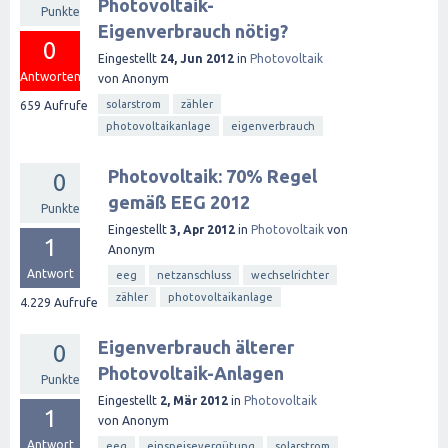
Photovoltaik-
Punkte
Eigenverbrauch nötig?
0
Eingestellt
24, Jun 2012
in
Photovoltaik
Antworten
von
Anonym
solarstrom
zähler
659
Aufrufe
photovoltaikanlage
eigenverbrauch
Photovoltaik: 70% Regel
0
gemäß EEG 2012
Punkte
Eingestellt
3, Apr 2012
in
Photovoltaik
von
1
Anonym
Antwort
eeg
netzanschluss
wechselrichter
zähler
photovoltaikanlage
4.229
Aufrufe
Eigenverbrauch älterer
0
Photovoltaik-Anlagen
Punkte
Eingestellt
2, Mär 2012
in
Photovoltaik
1
von
Anonym
Antwort
eeg
einspeisevergütung
solarstrom