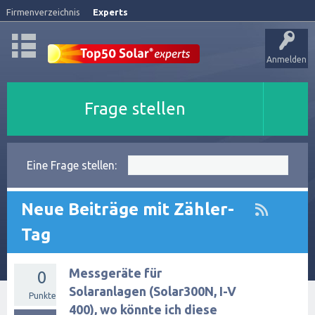
Firmenverzeichnis
Experts
Anmelden
Frage stellen
Eine Frage stellen:
Neue Beiträge mit Zähler-
Tag
Messgeräte für
0
Solaranlagen (Solar300N, I-V
Punkte
400), wo könnte ich diese