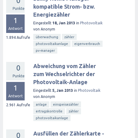
0
kompatible Strom- bzw.
Punkte
Energiezähler
1
Eingestellt
18, Jan 2013
in
Photovoltaik
Antwort
von
Anonym
überwachung
zähler
1.894
Aufrufe
photovoltaikanlage
eigenverbrauch
pv-manager
Abweichung vom Zähler
0
zum Wechselrichter der
Punkte
Photovoltaik-Anlage
1
Eingestellt
5, Jan 2013
in
Photovoltaik
Antwort
von
Anonym
anlage
einspeisezähler
2.961
Aufrufe
ertragskontrolle
zähler
photovoltaikanlage
Ausfüllen der Zählerkarte -
0