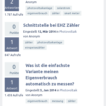
2
Anonym
Antworten
photovoltaikanlage
solarstrom
eigenverbrauch
zähler
smart meter
1.787
Aufrufe
Schnittstelle bei EHZ Zähler
0
Eingestellt
12, Mär 2014
in
Photovoltaik
Punkte
von
Anonym
1
zähler
photovoltaikanlage
einspeisezähler
Antwort
847
Aufrufe
Was ist die einfachste
0
Variante meinen
Punkte
Eigenverbrauch
1
automatisch zu messen?
Antwort
Eingestellt
5, Jan 2014
in
Photovoltaik
von
Anonym
1.438
Aufrufe
eigenverbrauch
messung
zähler