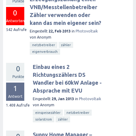
Punkte
VNB/Messtellenbetreiber
0
Zähler verwenden oder
Antworten
kann das mein eigener sein?
542
Aufrufe
Eingestellt
22, Feb 2013
in
Photovoltaik
von
Anonym
netzbetreiber
zähler
eigenverbrauch
Einbau eines 2
0
Richtungszählers DS
Punkte
Wandler bei 60kW Anlage -
1
Absprache mit EVU
Antwort
Eingestellt
29, Jan 2013
in
Photovoltaik
von
Anonym
1.408
Aufrufe
einspeisezähler
netzbetreiber
solarstrom
zähler
Sunny Home Manager –