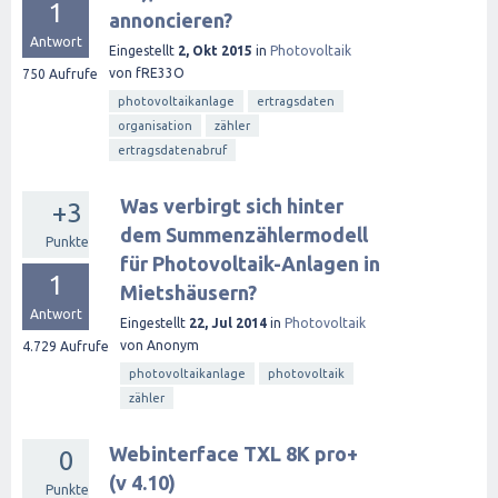
1
annoncieren?
Antwort
Eingestellt
2, Okt 2015
in
Photovoltaik
von
fRE33O
750
Aufrufe
photovoltaikanlage
ertragsdaten
organisation
zähler
ertragsdatenabruf
Was verbirgt sich hinter
+3
dem Summenzählermodell
Punkte
für Photovoltaik-Anlagen in
1
Mietshäusern?
Antwort
Eingestellt
22, Jul 2014
in
Photovoltaik
von
Anonym
4.729
Aufrufe
photovoltaikanlage
photovoltaik
zähler
Webinterface TXL 8K pro+
0
(v 4.10)
Punkte