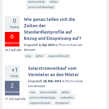
photovoltaik
zähler
photovoltaikanlage
Wie genau teilen sich die
0
Zeiten der
Punkte
Standardlastprofile auf
0
Bezug und Einspeisung auf?
Antworten
Eingestellt
2, Apr 2013
in
Photovoltaik
von
Anonym
367
Aufrufe
eeg
zähler
eigenverbrauch
Solarstromverkauf vom
+1
Vermieter an den Mieter
Punkt
Eingestellt
28, Mär 2013
in
Photovoltaik
2
von
Anonym
Antworten
eeg
photovoltaik
zähler
photovoltaikanlage
verkaufen
11.220
Aufrufe
eigenverbrauch
strompreis