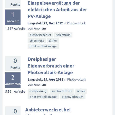
Einspeisevergütung der
Punkte
elektrischen Arbeit aus der
1
PV-Anlage
Antwort
Eingestellt
22, Dez 2012
in
Photovoltaik
von
Anonym
1.557
Aufrufe
einspeisezähler
solarstrom
stromnetz
zähler
photovoltaikanlage
Dreiphasiger
0
Eigenverbrauch einer
Punkte
Photovoltaik-Anlage
2
Eingestellt
24, Aug 2012
in
Photovoltaik
Antworten
von
Anonym
einspeisung
wechselrichter
zähler
5.561
Aufrufe
photovoltaikanlage
eigenverbrauch
Anbieterwechsel bei
0