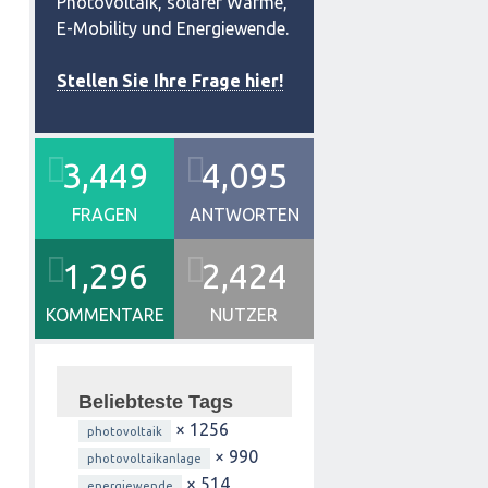
Photovoltaik, solarer Wärme,
E-Mobility und Energiewende.
Stellen Sie Ihre Frage hier!
3,449
4,095
FRAGEN
ANTWORTEN
1,296
2,424
KOMMENTARE
NUTZER
Beliebteste Tags
× 1256
photovoltaik
× 990
photovoltaikanlage
× 514
energiewende