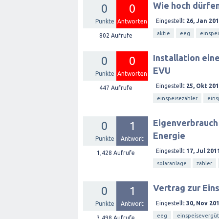
Wie hoch dürfen
0
0
Eingestellt
26, Jan 20
Punkte
Antworten
aktie
eeg
einspei
802
Aufrufe
Installation ei
0
0
EVU
Punkte
Antworten
Eingestellt
25, Okt 20
447
Aufrufe
einspeisezähler
eins
Eigenverbrauch 
0
1
Energie
Punkte
Antwort
Eingestellt
17, Jul 201
1,428
Aufrufe
solaranlage
zähler
Vertrag zur Ein
0
1
Eingestellt
30, Nov 20
Punkte
Antwort
eeg
einspeisevergü
3,498
Aufrufe