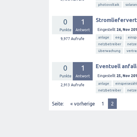
photovoltaik
solara
Stromliefervert
0
1
Eingestellt
26, Nov 20
Punkte
Antwort
anlage
eeg
einsp
9,977
Aufrufe
netzbetreiber
netze
überwachung
vertra
Eventuell anfa
0
1
Eingestellt
25, Nov 20
Punkte
Antwort
anlage
einspeisezäh
2,913
Aufrufe
netzbetreiber
netze
Seite:
« vorherige
1
2