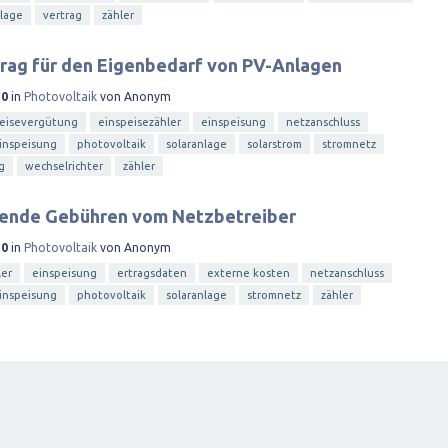
nlage
vertrag
zähler
rag für den Eigenbedarf von PV-Anlagen
10
in
Photovoltaik
von
Anonym
eisevergütung
einspeisezähler
einspeisung
netzanschluss
inspeisung
photovoltaik
solaranlage
solarstrom
stromnetz
g
wechselrichter
zähler
llende Gebühren vom Netzbetreiber
10
in
Photovoltaik
von
Anonym
ler
einspeisung
ertragsdaten
externe kosten
netzanschluss
inspeisung
photovoltaik
solaranlage
stromnetz
zähler