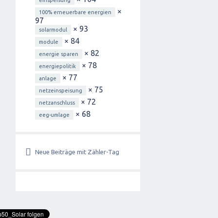
einspeisung
×
100% erneuerbare energien
97
× 93
solarmodul
× 84
module
× 82
energie sparen
× 78
energiepolitik
× 77
anlage
× 75
netzeinspeisung
× 72
netzanschluss
× 68
eeg-umlage
Neue Beiträge mit Zähler-Tag