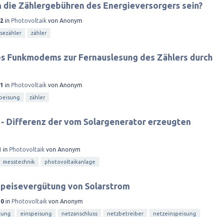
 die Zählergebühren des Energieversorgers sein?
12
in
Photovoltaik
von
Anonym
sezähler
zähler
nes Funkmodems zur Fernauslesung des Zählers durch
11
in
Photovoltaik
von
Anonym
peisung
zähler
- Differenz der vom Solargenerator erzeugten
1
in
Photovoltaik
von
Anonym
messtechnik
photovoltaikanlage
speisevergütung von Solarstrom
10
in
Photovoltaik
von
Anonym
tung
einspeisung
netzanschluss
netzbetreiber
netzeinspeisung