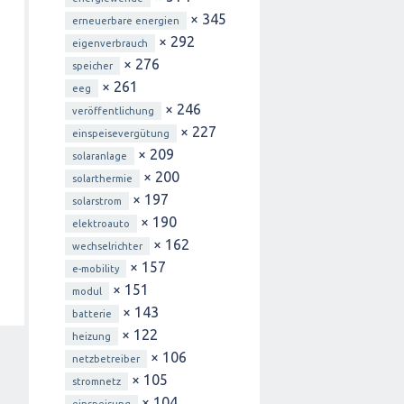
× 345
erneuerbare energien
× 292
eigenverbrauch
× 276
speicher
× 261
eeg
× 246
veröffentlichung
× 227
einspeisevergütung
× 209
solaranlage
× 200
solarthermie
× 197
solarstrom
× 190
elektroauto
× 162
wechselrichter
× 157
e-mobility
× 151
modul
× 143
batterie
× 122
heizung
× 106
netzbetreiber
× 105
stromnetz
× 104