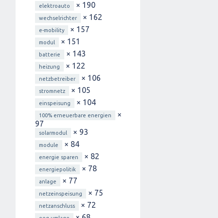
× 190
elektroauto
× 162
wechselrichter
× 157
e-mobility
× 151
modul
× 143
batterie
× 122
heizung
× 106
netzbetreiber
× 105
stromnetz
× 104
einspeisung
×
100% erneuerbare energien
97
× 93
solarmodul
× 84
module
× 82
energie sparen
× 78
energiepolitik
× 77
anlage
× 75
netzeinspeisung
× 72
netzanschluss
× 68
eeg-umlage