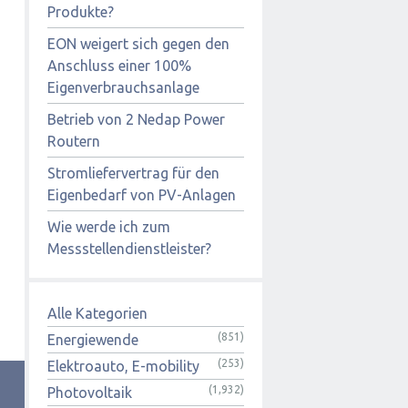
Produkte?
EON weigert sich gegen den
Anschluss einer 100%
Eigenverbrauchsanlage
Betrieb von 2 Nedap Power
Routern
Stromliefervertrag für den
Eigenbedarf von PV-Anlagen
Wie werde ich zum
Messstellendienstleister?
Alle Kategorien
(851)
Energiewende
(253)
Elektroauto, E-mobility
(1,932)
Photovoltaik