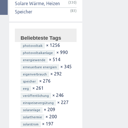
(330)
Solare Wärme, Heizen
(83)
Speicher
Beliebteste Tags
× 1256
photovoltaik
× 990
photovoltaikanlage
× 514
energiewende
× 345
erneuerbare energien
× 292
eigenverbrauch
× 276
speicher
× 261
eeg
× 246
veröffentlichung
× 227
einspeisevergütung
× 209
solaranlage
× 200
solarthermie
× 197
solarstrom