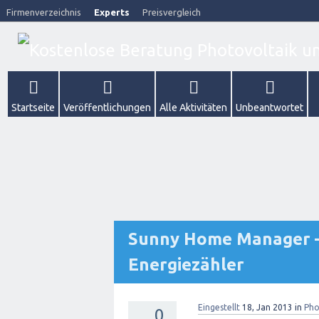
Firmenverzeichnis
Experts
Preisvergleich
Startseite
Veröffentlichungen
Alle Aktivitäten
Unbeantwortet
Sunny Home Manager –
Energiezähler
Eingestellt
18, Jan 2013
in
Pho
0