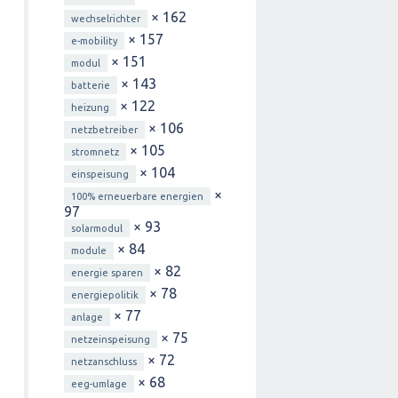
× 162
wechselrichter
× 157
e-mobility
× 151
modul
× 143
batterie
× 122
heizung
× 106
netzbetreiber
× 105
stromnetz
× 104
einspeisung
×
100% erneuerbare energien
97
× 93
solarmodul
× 84
module
× 82
energie sparen
× 78
energiepolitik
× 77
anlage
× 75
netzeinspeisung
× 72
netzanschluss
× 68
eeg-umlage