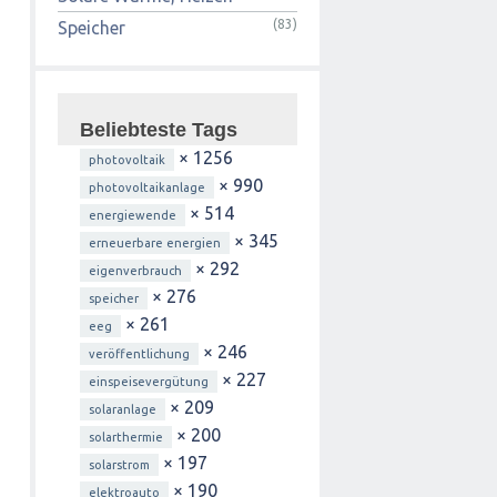
(83)
Speicher
Beliebteste Tags
× 1256
photovoltaik
× 990
photovoltaikanlage
× 514
energiewende
× 345
erneuerbare energien
× 292
eigenverbrauch
× 276
speicher
× 261
eeg
× 246
veröffentlichung
× 227
einspeisevergütung
× 209
solaranlage
× 200
solarthermie
× 197
solarstrom
× 190
elektroauto