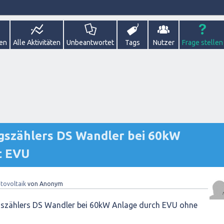
gen
Alle Aktivitäten
Unbeantwortet
Tags
Nutzer
Frage stellen
ngszählers DS Wandler bei 60kW
t EVU
tovoltaik
von
Anonym
ngszählers DS Wandler bei 60kW Anlage durch EVU ohne