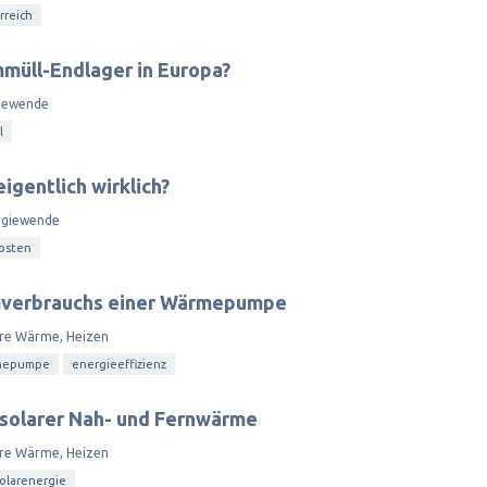
rreich
mmüll-Endlager in Europa?
iewende
l
igentlich wirklich?
rgiewende
osten
mverbrauchs einer Wärmepumpe
re Wärme, Heizen
mepumpe
energieeffizienz
 solarer Nah- und Fernwärme
re Wärme, Heizen
olarenergie