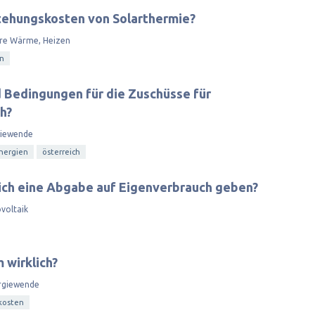
tehungskosten von Solarthermie?
re Wärme, Heizen
n
d Bedingungen für die Zuschüsse für
ch?
giewende
nergien
österreich
eich eine Abgabe auf Eigenverbrauch geben?
voltaik
 wirklich?
rgiewende
kosten