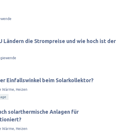
ewende
U Ländern die Strompreise und wie hoch ist der
rgiewende
er Einfallswinkel beim Solarkollektor?
e Wärme, Heizen
tage
uch solarthermische Anlagen für
tioniert?
e Wärme, Heizen