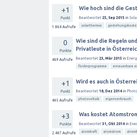
Wie hoch sind die Ges
+1
Beantwortet
25, Sep 2015
in
Sola
Punkt
solarthermie
gestehungskoste
1.864
Aufrufe
Wie sind die Regeln un
0
Privatleute in Österrei
Punkte
Beantwortet
23, Mär 2015
in
Ener
469
Aufrufe
förderprogramme
erneuerbare e
Wird es auch in Österr
+1
Beantwortet
18, Dez 2014
in
Photo
Punkt
photovoltaik
eigenverbrauch
465
Aufrufe
Was kostet Atomstrom
+3
Beantwortet
31, Okt 2014
in
Ene
Punkte
atomkraft
atomstrom
strom
2.487
Aufrufe