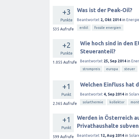
Was ist der Peak-Oil?
+3
Beantwortet
2, Okt 2014
in
Energi
Punkte
erdöl
fossile energien
535
Aufrufe
Wie hoch sind in den E
+2
Steueranteil?
Punkte
Beantwortet
25, Sep 2014
in
Ene
1.055
Aufrufe
strompreis
europa
steuer
Welchen Einfluss hat d
+1
Beantwortet
4, Sep 2014
in
Solar
Punkt
solarthermie
kollektor
mon
2.365
Aufrufe
Werden in Österreich a
+1
Privathaushalte subven
Punkt
Beantwortet
12, Aug 2014
in
Solar
599
Aufrufe