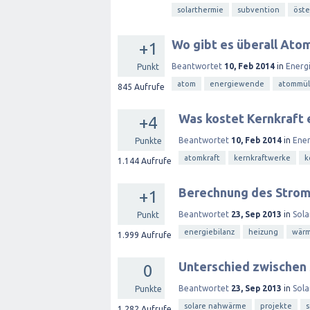
solarthermie
subvention
öste
Wo gibt es überall Ato
+1
Beantwortet
10, Feb 2014
in
Energ
Punkt
atom
energiewende
atommül
845
Aufrufe
Was kostet Kernkraft e
+4
Beantwortet
10, Feb 2014
in
Ene
Punkte
atomkraft
kernkraftwerke
k
1.144
Aufrufe
Berechnung des Stro
+1
Beantwortet
23, Sep 2013
in
Sola
Punkt
energiebilanz
heizung
wär
1.999
Aufrufe
Unterschied zwischen
0
Beantwortet
23, Sep 2013
in
Sola
Punkte
solare nahwärme
projekte
s
1.282
Aufrufe