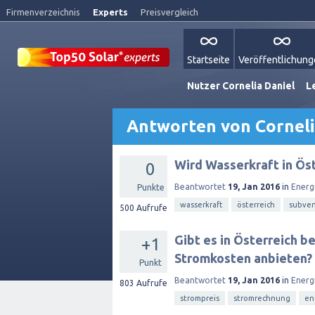
Firmenverzeichnis
Experts
Preisvergleich
Startseite
Veröffentlichun
Nutzer Cornelia Daniel
L
Antworten von Corneli
Wird Wasserkraft in Ös
0
Beantwortet
19, Jan 2016
in
Energ
Punkte
wasserkraft
österreich
subven
500
Aufrufe
Gibt es in Österreich b
+1
Stromkosten anbieten?
Punkt
Beantwortet
19, Jan 2016
in
Energ
803
Aufrufe
strompreis
stromrechnung
en