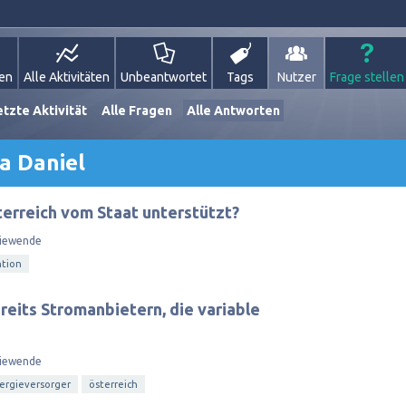
gen
Alle Aktivitäten
Unbeantwortet
Tags
Nutzer
Frage stellen
etzte Aktivität
Alle Fragen
Alle Antworten
a Daniel
terreich vom Staat unterstützt?
iewende
tion
ereits Stromanbietern, die variable
iewende
ergieversorger
österreich