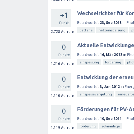
Wechselrichter für Ko
+1
Beantwortet
23, Sep 2013
in
Phot
Punkt
batterie
netzeinspeisung
p
2.728
Aufrufe
Aktuelle Entwicklunge
0
Beantwortet
16, Mär 2012
in
Pho
Punkte
einspeisung
förderung
phot
1.216
Aufrufe
Entwicklung der erneu
0
Beantwortet
3, Jan 2012
in
Ener
Punkte
einspeisevergütung
erneuerba
1.310
Aufrufe
Förderungen für PV-An
0
Beantwortet
10, Sep 2011
in
Phot
Punkte
förderung
solaranlage
1.319
Aufrufe