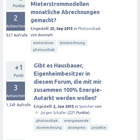
Mieterstrommodellen
Punkte
monatliche Abrechnungen
2
gemacht?
Antworten
Eingestellt
25, Sep 2015
in
Photovoltaik
von
Anonym
927
Aufrufe
mieterstrom
stromrechnung
photovoltaik
Gibt es Hausbauer,
+1
Eigenheimbesitzer in
Punkt
diesem Forum, die mit mir
3
zusammen 100% Energie-
Antworten
Autarkt werden wollen?
1,541
Aufrufe
Eingestellt
2, Jun 2015
in
Speicher
von
✦
Jürgen Schäfer
(
221
Punkte)
photovoltaik
energiewende
stromrechnung
strompreis
projekte