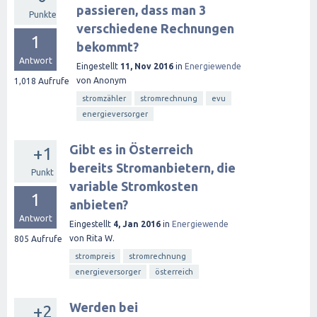
passieren, dass man 3
Punkte
verschiedene Rechnungen
1
bekommt?
Antwort
Eingestellt
11, Nov 2016
in
Energiewende
von
Anonym
1,018
Aufrufe
stromzähler
stromrechnung
evu
energieversorger
Gibt es in Österreich
+1
bereits Stromanbietern, die
Punkt
variable Stromkosten
1
anbieten?
Antwort
Eingestellt
4, Jan 2016
in
Energiewende
von
Rita W.
805
Aufrufe
strompreis
stromrechnung
energieversorger
österreich
Werden bei
+2