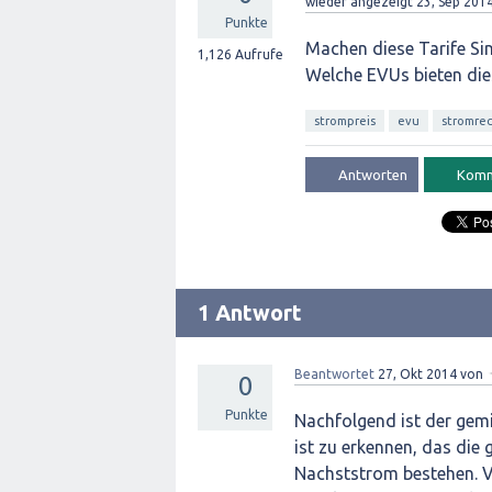
wieder angezeigt
23, Sep 201
Punkte
Machen diese Tarife Si
1,126
Aufrufe
Welche EVUs bieten die
strompreis
evu
stromre
1 Antwort
Beantwortet
27, Okt 2014
von
0
Punkte
Nachfolgend ist der gemi
ist zu erkennen, das di
Nachststrom bestehen. V