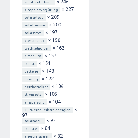
× 246
veröffentlichung
× 227
einspeisevergütung
× 209
solaranlage
× 200
solarthermie
× 197
solarstrom
× 190
elektroauto
× 162
wechselrichter
× 157
e-mobility
× 151
modul
× 143
batterie
× 122
heizung
× 106
netzbetreiber
× 105
stromnetz
× 104
einspeisung
×
100% erneuerbare energien
97
× 93
solarmodul
× 84
module
× 82
energie sparen