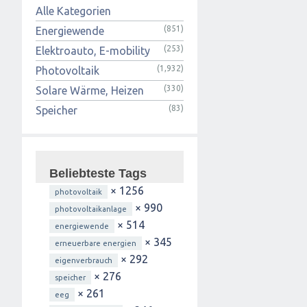
Alle Kategorien
(851)
Energiewende
(253)
Elektroauto, E-mobility
(1,932)
Photovoltaik
(330)
Solare Wärme, Heizen
(83)
Speicher
Beliebteste Tags
× 1256
photovoltaik
× 990
photovoltaikanlage
× 514
energiewende
× 345
erneuerbare energien
× 292
eigenverbrauch
× 276
speicher
× 261
eeg