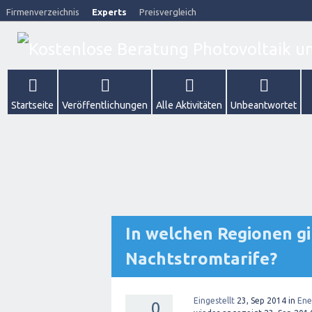
Firmenverzeichnis
Experts
Preisvergleich
Startseite
Veröffentlichungen
Alle Aktivitäten
Unbeantwortet
In welchen Regionen gi
Nachtstromtarife?
Eingestellt
23, Sep 2014
in
Ene
0