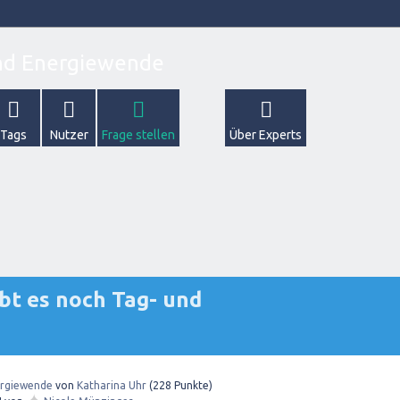
Tags
Nutzer
Frage stellen
Über Experts
bt es noch Tag- und
rgiewende
von
Katharina Uhr
(
228
Punkte)