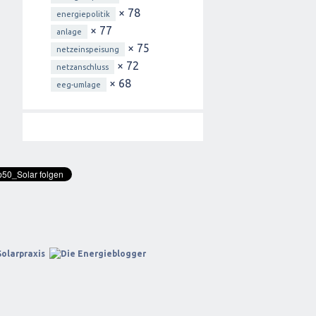
× 78
energiepolitik
× 77
anlage
× 75
netzeinspeisung
× 72
netzanschluss
× 68
eeg-umlage