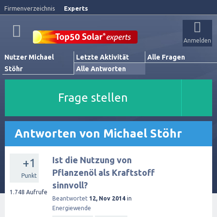
Firmenverzeichnis
Experts
Anmelden
Nutzer Michael
Letzte Aktivität
Alle Fragen
Stöhr
Alle Antworten
Frage stellen
Antworten von Michael Stöhr
Ist die Nutzung von
+1
Pflanzenöl als Kraftstoff
Punkt
sinnvoll?
1.748
Aufrufe
Beantwortet
12, Nov 2014
in
Energiewende