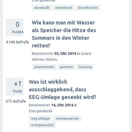
Energiewende
atomkraft
atomstrom
stromkosten
Wie kann man mit Wasser
0
als Speicher die Hitze des
Punkte
Sommers in den Winter
4.166
Aufrufe
retten?
Beantwortet
30, Okt 2014
in
Solare
Wärme, Heizen
solarthermie
speicher
heizung
Was ist wirklich
+1
ausschlaggebend, dass
Punkt
EEG-Umlage gesenkt wird?
673
Aufrufe
Beantwortet
16, Okt 2014
in
Energiewende
eeg-umlage
energiewende
energiepolitik