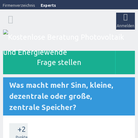
Firmenverzeichnis
Experts
Anmelden
Frage stellen
Was macht mehr Sinn, kleine,
dezentrale oder große,
zentrale Speicher?
+2
Punkte