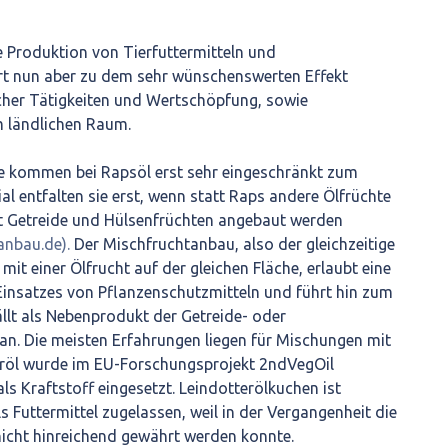
e Produktion von Tierfuttermitteln und
hrt nun aber zu dem sehr wünschenswerten Effekt
icher Tätigkeiten und Wertschöpfung, sowie
m ländlichen Raum.
le kommen bei Rapsöl erst sehr eingeschränkt zum
ial entfalten sie erst, wenn statt Raps andere Ölfrüchte
t Getreide und Hülsenfrüchten angebaut werden
anbau.de).
Der Mischfruchtanbau, also der gleichzeitige
it einer Ölfrucht auf der gleichen Fläche, erlaubt eine
Einsatzes von Pflanzenschutzmitteln und führt hin zum
ällt als Nebenprodukt der Getreide- oder
an. Die meisten Erfahrungen liegen für Mischungen mit
teröl wurde im EU-Forschungsprojekt 2ndVegOil
als Kraftstoff eingesetzt. Leindotterölkuchen ist
als Futtermittel zugelassen, weil in der Vergangenheit die
nicht hinreichend gewährt werden konnte.