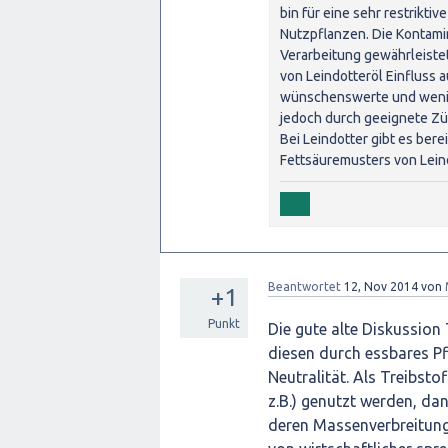
bin für eine sehr restrikt
Nutzpflanzen. Die Kontamin
Verarbeitung gewährleiste
von Leindotteröl Einfluss a
wünschenswerte und wenig
jedoch durch geeignete Züc
Bei Leindotter gibt es ber
Fettsäuremusters von Leind
Beantwortet
12, Nov 2014
von
+1
Punkt
Die gute alte Diskussion T
diesen durch essbares Pfl
Neutralität. Als Treibstof
z.B.) genutzt werden, da
deren Massenverbreitung 