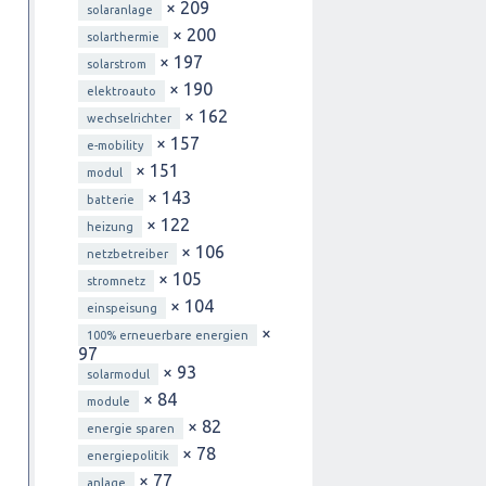
× 209
solaranlage
× 200
solarthermie
× 197
solarstrom
× 190
elektroauto
× 162
wechselrichter
× 157
e-mobility
× 151
modul
× 143
batterie
× 122
heizung
× 106
netzbetreiber
× 105
stromnetz
× 104
einspeisung
×
100% erneuerbare energien
97
× 93
solarmodul
× 84
module
× 82
energie sparen
× 78
energiepolitik
× 77
anlage