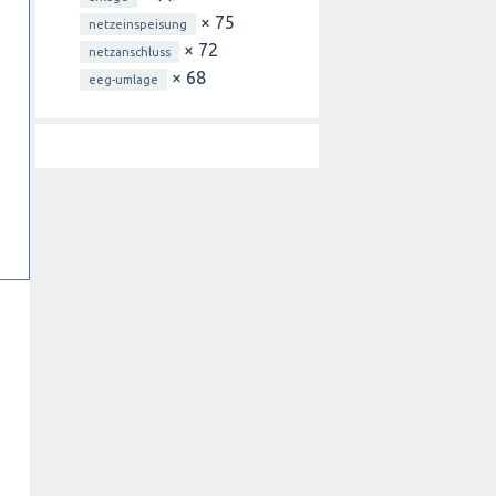
× 75
netzeinspeisung
× 72
netzanschluss
× 68
eeg-umlage