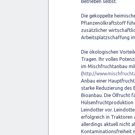
Betrieben selbst.
Die gekoppelte heimisch
Pflanzenölkraftstoff fü
zusätzlicher wirtschaftl
Arbeitsplatzschaffung i
Die ökologischen Vortei
Tragen. Ihr volles Potenz
im Mischfruchtanbau mi
(
http://www.mischfrucht
Anbau einer Hauptfrucht m
starke Reduzierung des 
Bioanbau. Die Ölfrucht f
Hülsenfruchtproduktion 
Leindotter vor. Leindot
erfolgreich in Traktoren 
allerdings aktuell nicht 
Kontaminationsfreiheit 