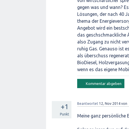
von wirtschaftlicher spre
gegen was und wann? Es g
Lösungen, der nach 40 Jah
thema der Energieversorg
Angebot wird ein bestsch
das geschschmackliche Äq
also Zugang zu nicht ver
ruhig Gas. Genauso ist e
als überschuss regenerati
BioDiesel, Holzvergasung
wenn es das eigene Mobil
Beantwortet
12, Nov 2014
von
+1
Punkt
Meine ganz persönliche 