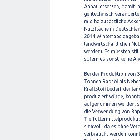
Anbau ersetzen, damit l
gentechnisch veränderter
mio ha zusätzliche Acker
Nutzfläche in Deutschlan
2014 Winterraps angebau
landwirtschaftlichen Nut
werden). Es müssten stil
sofern es sonst keine Ä
Bei der Produktion von 
Tonnen Rapsöl als Neben
Kraftstoffbedarf der lan
produziert würde, könnt
aufgenommen werden, stün
die Verwendung von Raps
Tierfuttermittelproduktio
sinnvoll, da es ohne Ve
verbraucht werden könnte