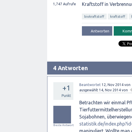
Kraftstoff in Verbren
1,747
Aufrufe
biokraftstoff
kraftstoff
4 Antworten
Beantwortet
12, Nov 2014
von
+1
ausgewählt
14, Nov 2014
von
Punkt
Betrachten wir einmal P
Tierfuttermittelherstell
Sojabohnen, überwiegend 
statistik.de/index.php?id
Beste Antwort
manipuliert. Wollte man