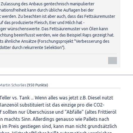
ive Zulassung des Anbaus gentechnisch manipulierter
ationsfreiheit kann durch übliche Auflagen bei der
t werden. Zu beachten ist aber auch, dass das Fettsäuremuster
uf das produzierte Fleisch, Eier und Milch hat -
er wünschenswerte. Das Fettsäuremuster von Ölen kann
htung beeinflusst werden, wie das Beispiel Raps gezeigt hat.
eits ähnliche Ansätze (Forschungsprojekt "Verbesserung des
otter durch rekurrente Selektion").
Martin Schorlies
(
950
Punkte)
eller vs. Tank ... Wenn alles was jetzt z.B. Diesel nutzt
anzenöl substituiert ist das einzige pro die CO2-
f sollten nur Überschüsse und "Abfälle" (altes Frittieröl
nn machts Sinn. Allerdings genauso wie Pallets nach
im Preis gestiegen sind, kann man nicht grundsätzlich