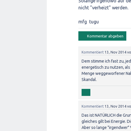
Solange irgendwo auf de
nicht "verheizt" werden.
mfg tugu
Kommentiert
13, Nov 2014
v
Dem stimme ich fast zu, je
energetisch zu nutzen, als 
Menge weggeworfener Nahr
Skandal.
Kommentiert
13, Nov 2014
v
Das ist NATÜRLICH die Grun
gleiches gilt bei Energie. D
Aber so lange "irgendwer" V