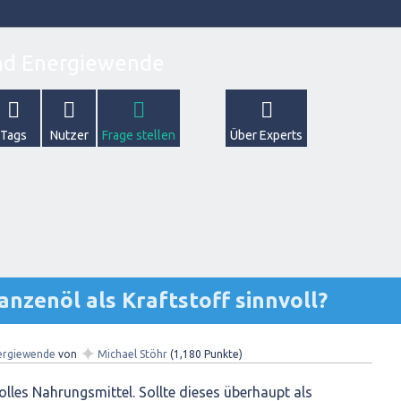
Tags
Nutzer
Frage stellen
Über Experts
anzenöl als Kraftstoff sinnvoll?
✦
ergiewende
von
Michael Stöhr
(
1,180
Punkte)
volles Nahrungsmittel. Sollte dieses überhaupt als