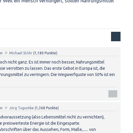
r Welt ein Mensch verhungert, sollten Nahrungsmittel
✦
on
Michael Stöhr
(
1,180
Punkte)
doch nicht ganz. Es ist immer noch besser, Nahrungsmittel
sie verrotten zu lassen. Das erste Gebot in Europa ist, die
ungsmittel zu verringern. Die Wegwerfquote von 50% ist ein
✦
on
Jörg Tuguntke
(
1,368
Punkte)
dvoraussetzung (also Lebensmittel nicht zu vernichten),
ie preiswerteste Energie ist die Eingesparte.
orschriften über das Aussehen, Form, Maße,...... von