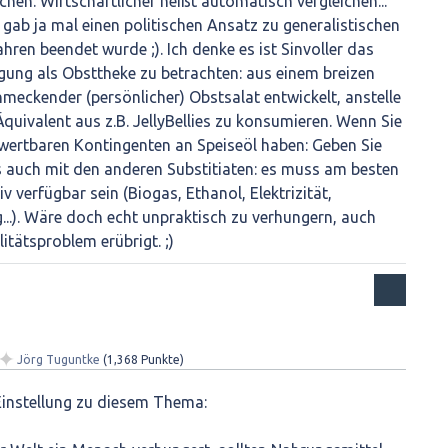
chen. Wirtschaftlicher heißt automatisch vergleichen...
ab ja mal einen politischen Ansatz zu generalistischen
ren beendet wurde ;). Ich denke es ist Sinvoller das
ung als Obsttheke zu betrachten: aus einem breizen
meckender (persönlicher) Obstsalat entwickelt, anstelle
uivalent aus z.B. JellyBellies zu konsumieren. Wenn Sie
wertbaren Kontingenten an Speiseöl haben: Geben Sie
s auch mit den anderen Substitiaten: es muss am besten
v verfügbar sein (Biogas, Ethanol, Elektrizität,
...). Wäre doch echt unpraktisch zu verhungern, auch
itätsproblem erübrigt. ;)
✦
Jörg Tuguntke
(
1,368
Punkte)
Einstellung zu diesem Thema: