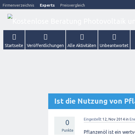
Firmenverzeichnis
Experts
Preisvergleich
Startseite
Veröffentlichungen
Alle Aktivitäten
Unbeantwortet
Ist die Nutzung von Pfl
Eingestellt
12, Nov 2014
in
En
0
Punkte
Pflanzenöl ist ein wert