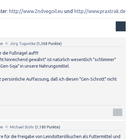
ter:
http://www.2ndvegoil.eu
und
http://www.praxtrak.de
✦
on
Jörg Tuguntke
(
1,368
Punkte)
r die Fußnägel auf!!!!
cht hinreichend gewährt" ist natürlich wesentlich "schlimmer"
"Gen-Soja" in unsere Nahrungsmittel.
z persönliche Auffassung, daß ich diesen "Gen-Schrott" nicht
✦
on
Michael Stöhr
(
1,180
Punkte)
ere für die Freigabe von Leindotterölkuchen als Futtermittel und