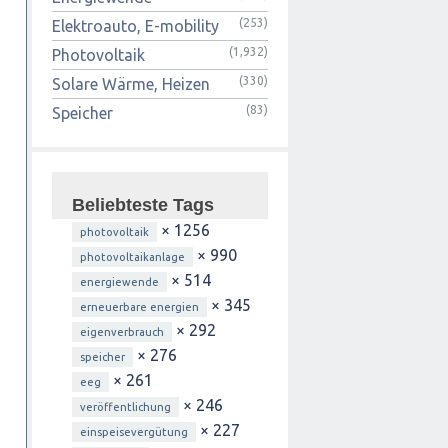
(253)
Elektroauto, E-mobility
(1,932)
Photovoltaik
(330)
Solare Wärme, Heizen
(83)
Speicher
Beliebteste Tags
× 1256
photovoltaik
× 990
photovoltaikanlage
× 514
energiewende
× 345
erneuerbare energien
× 292
eigenverbrauch
× 276
speicher
× 261
eeg
× 246
veröffentlichung
× 227
einspeisevergütung