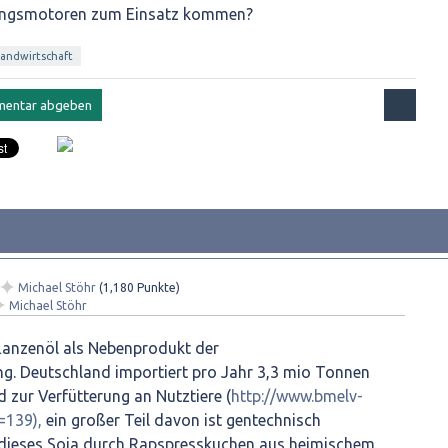
nungsmotoren zum Einsatz kommen?
landwirtschaft
✦
Michael Stöhr
(
1,180
Punkte)
✦
Michael Stöhr
flanzenöl als Nebenprodukt der
ung. Deutschland importiert pro Jahr 3,3 mio Tonnen
zur Verfütterung an Nutztiere (
http://www.bmelv-
=139),
ein großer Teil davon ist gentechnisch
 dieses Soja durch Rapspresskuchen aus heimischem