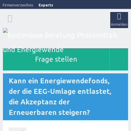
Firmenverzeichnis
Experts
Anmelden
Frage stellen
Kann ein Energiewendefonds,
der die EEG-Umlage entlastet,
die Akzeptanz der
Erneuerbaren steigern?