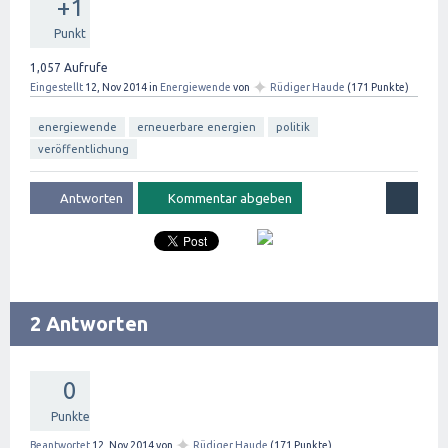
+1
Punkt
1,057
Aufrufe
✦
Eingestellt
12, Nov 2014
in
Energiewende
von
Rüdiger Haude
(
171
Punkte)
energiewende
erneuerbare energien
politik
veröffentlichung
2 Antworten
0
Punkte
✦
Beantwortet
12, Nov 2014
von
Rüdiger Haude
(
171
Punkte)