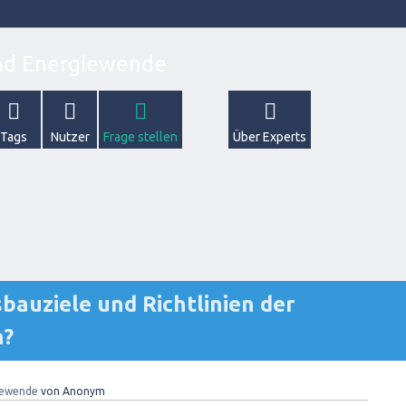
Tags
Nutzer
Frage stellen
Über Experts
bauziele und Richtlinien der
n?
iewende
von
Anonym