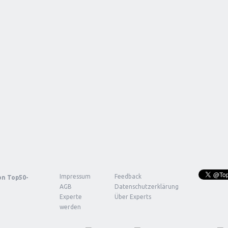
Impressum
Feedback
von
Top50-
AGB
Datenschutzerklärung
Experte
Über Experts
werden