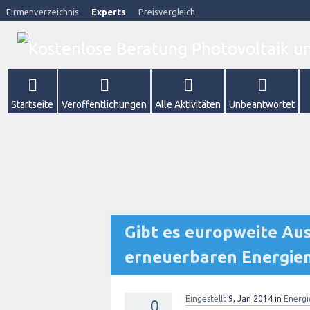
Firmenverzeichnis
Experts
Preisvergleich
Startseite
Veröffentlichungen
Alle Aktivitäten
Unbeantwortet
Gibt es europweite Aus
erneuerbaren Energie
Eingestellt
9, Jan 2014
in
Energ
0