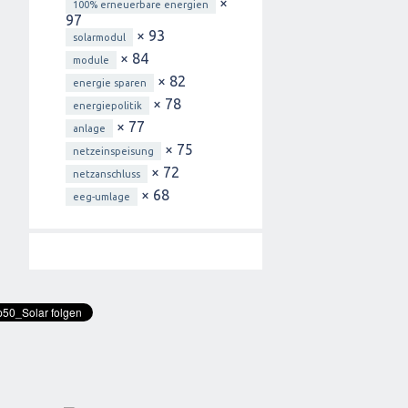
×
100% erneuerbare energien
97
× 93
solarmodul
× 84
module
× 82
energie sparen
× 78
energiepolitik
× 77
anlage
× 75
netzeinspeisung
× 72
netzanschluss
× 68
eeg-umlage