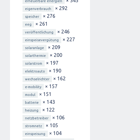
× 345
erneuerbare energien
× 292
eigenverbrauch
× 276
speicher
× 261
eeg
× 246
veröffentlichung
× 227
einspeisevergütung
× 209
solaranlage
× 200
solarthermie
× 197
solarstrom
× 190
elektroauto
× 162
wechselrichter
× 157
e-mobility
× 151
modul
× 143
batterie
× 122
heizung
× 106
netzbetreiber
× 105
stromnetz
× 104
einspeisung