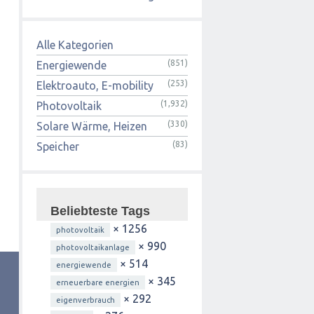
Alle Kategorien
(851)
Energiewende
(253)
Elektroauto, E-mobility
(1,932)
Photovoltaik
(330)
Solare Wärme, Heizen
(83)
Speicher
Beliebteste Tags
× 1256
photovoltaik
× 990
photovoltaikanlage
× 514
energiewende
× 345
erneuerbare energien
× 292
eigenverbrauch