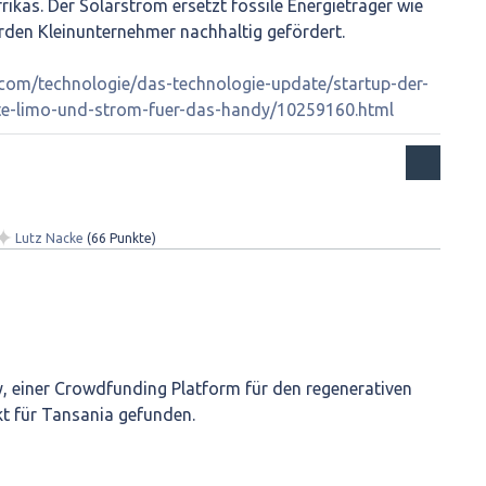
ikas. Der Solarstrom ersetzt fossile Energieträger wie
erden Kleinunternehmer nachhaltig gefördert.
.com/technologie/das-technologie-update/startup-der-
lte-limo-und-strom-fuer-das-handy/10259160.html
✦
Lutz Nacke
(
66
Punkte)
, einer Crowdfunding Platform für den regenerativen
kt für Tansania gefunden.