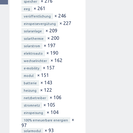
× 276
speicher
× 261
eeg
× 246
veröffentlichung
× 227
einspeisevergütung
× 209
solaranlage
× 200
solarthermie
× 197
solarstrom
× 190
elektroauto
× 162
wechselrichter
× 157
e-mobility
× 151
modul
× 143
batterie
× 122
heizung
× 106
netzbetreiber
× 105
stromnetz
× 104
einspeisung
×
100% erneuerbare energien
97
× 93
solarmodul