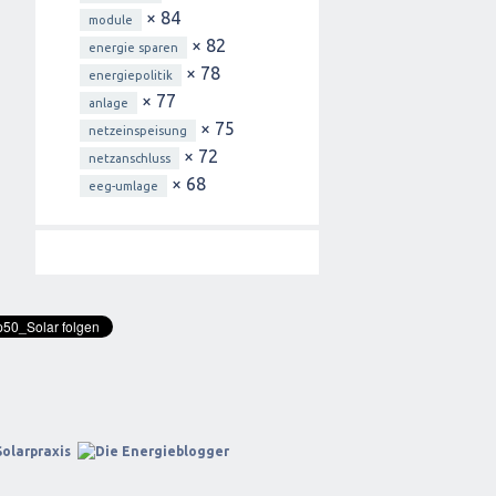
× 84
module
× 82
energie sparen
× 78
energiepolitik
× 77
anlage
× 75
netzeinspeisung
× 72
netzanschluss
× 68
eeg-umlage