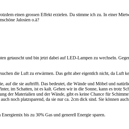
rotzdem einen grossen Effekt erzielen. Da stimme ich zu. In einer Miet
mschöne Jalosien o.ä?
hten getauscht und bin jetzt dabei auf LED-Lampen zu wechseln. Geg
n die Luft zu erwärmen. Das geht aber eigentlch nicht, da Luft kein
ie, auf die sie auftrifft. Das bedeutet, die Wände und Möbel und natü
inter, im Schatten, ist es kalt. Gehen wir in die Sonne, kann es trotz 
g der Materialien und der Wände, gibt es keine Chance für Schimmel! 
auch noch platzsparend, da sie nur ca. 2cm dick sind. Sie können auch
m Energiemix bis zu 30% Gas und generell Energie sparen.