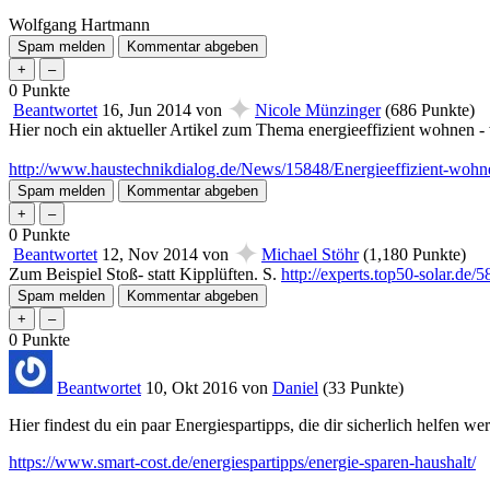
Wolfgang Hartmann
0
Punkte
✦
Beantwortet
16, Jun 2014
von
Nicole Münzinger
(
686
Punkte)
Hier noch ein aktueller Artikel zum Thema energieeffizient wohnen -
http://www.haustechnikdialog.de/News/15848/Energieeffizient-woh
0
Punkte
✦
Beantwortet
12, Nov 2014
von
Michael Stöhr
(
1,180
Punkte)
Zum Beispiel Stoß- statt Kipplüften. S.
http://experts.top50-solar.
0
Punkte
Beantwortet
10, Okt 2016
von
Daniel
(
33
Punkte)
Hier findest du ein paar Energiespartipps, die dir sicherlich helfen 
https://www.smart-cost.de/energiespartipps/energie-sparen-haushalt/