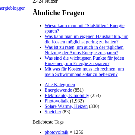
2,424
Nutzer
Ähnliche Fragen
Wieso kann man mit "Stoßlüften" Energie
sparen?
Was kann man im eigenen Haushalt tun, um
die Kosten möglichst gering zu halten?
Was ist zu raten, um auch in der täglichen
Nutzung der Autos Energie zu sparen?
Was sind die wichtigsten Punkte für jeden
Einzelnen, um Energie zu sparen?
Mit was für Kosten muss ich rechnen, um
mein Schwimmbad solar zu beheizen?
Alle Kategorien
Energiewende
(851)
Elektroauto, E-mobility
(253)
Photovoltaik
(1,932)
Solare Wärme, Heizen
(330)
Speicher
(83)
Beliebteste Tags
photovoltaik
× 1256