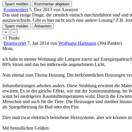
Kommentiert
5, Dez 2013
von
Anonym
Das sind einige Dinge, die ziemlich einfach durchzuführen sind und t
auszuwechseln. Gibt es hier nicht noch eine andere Lösung? Z.B. for
+1
Punkt
Beantwortet
7, Jan 2014
von
Wolfgang Hartmann
(
394
Punkte)
Moin,
ich habe in meiner Wohnung alle Lampen zuerst auf Energiesparleuc
80% Strom und das bei mttlerweile angenehmem Licht.
Nun einmal zum Thema Heizung. Die herkömmlichen Heizungen versuche
Infrarotheizungen arbeiten anders. Diese Strahlung erwärmt die Mater
erwärmt. Es ist der gleiche Effekt, wie mit der Sonnenstrahlung. Im W
somit bei niedrigeren Raumlufttemperaturen wohl. Durch die Erwärmun
Menschen und auch für die Tiere. Die Heizungen sind darüber hinaus 
als Spiegelheizung für Bad oder den Flur.
Dies sind zwar elektrisch betriebene Heizsysteme, aber wir können i
Mit freundlichen Grüßen