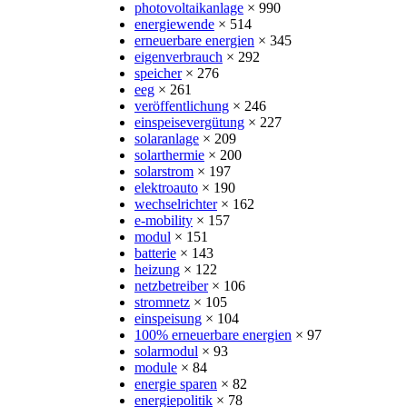
photovoltaikanlage
× 990
energiewende
× 514
erneuerbare energien
× 345
eigenverbrauch
× 292
speicher
× 276
eeg
× 261
veröffentlichung
× 246
einspeisevergütung
× 227
solaranlage
× 209
solarthermie
× 200
solarstrom
× 197
elektroauto
× 190
wechselrichter
× 162
e-mobility
× 157
modul
× 151
batterie
× 143
heizung
× 122
netzbetreiber
× 106
stromnetz
× 105
einspeisung
× 104
100% erneuerbare energien
× 97
solarmodul
× 93
module
× 84
energie sparen
× 82
energiepolitik
× 78