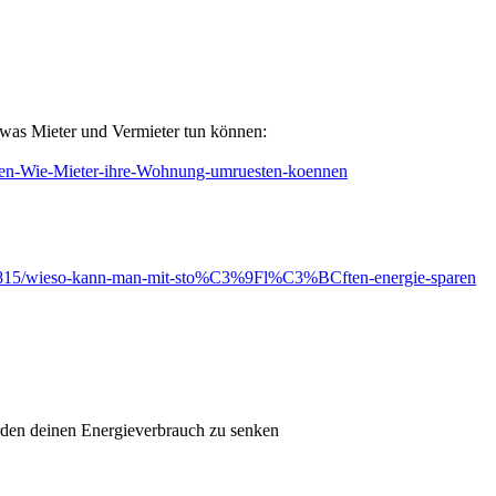
 was Mieter und Vermieter tun können:
nen-Wie-Mieter-ihre-Wohnung-umruesten-koennen
de/5815/wieso-kann-man-mit-sto%C3%9Fl%C3%BCften-energie-sparen
werden deinen Energieverbrauch zu senken