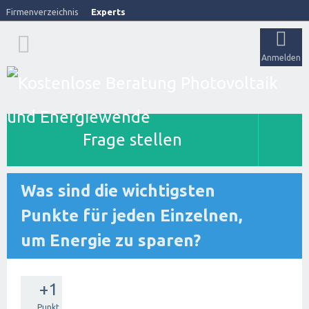
Firmenverzeichnis
Experts
Anmelden
Frage stellen
Was sind die wichtigsten
Punkte für jeden Einzelnen,
um Energie zu sparen?
+1
Punkt