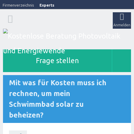
Firmenverzeichnis
Experts
Anmelden
Frage stellen
Mit was für Kosten muss ich
rechnen, um mein
Schwimmbad solar zu
beheizen?