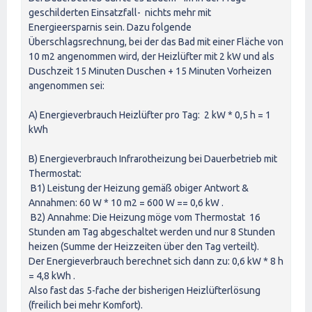
geschilderten Einsatzfall- nichts mehr mit
Energieersparnis sein. Dazu folgende
Überschlagsrechnung, bei der das Bad mit einer Fläche von
10 m2 angenommen wird, der Heizlüfter mit 2 kW und als
Duschzeit 15 Minuten Duschen + 15 Minuten Vorheizen
angenommen sei:
A) Energieverbrauch Heizlüfter pro Tag: 2 kW * 0,5 h = 1
kWh
B) Energieverbrauch Infrarotheizung bei Dauerbetrieb mit
Thermostat:
B1) Leistung der Heizung gemäß obiger Antwort &
Annahmen: 60 W * 10 m2 = 600 W == 0,6 kW .
B2) Annahme: Die Heizung möge vom Thermostat 16
Stunden am Tag abgeschaltet werden und nur 8 Stunden
heizen (Summe der Heizzeiten über den Tag verteilt).
Der Energieverbrauch berechnet sich dann zu: 0,6 kW * 8 h
= 4,8 kWh .
Also fast das 5-fache der bisherigen Heizlüfterlösung
(freilich bei mehr Komfort).