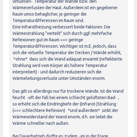
virtuellen- Temperatur der Wände bzw. den
Wärmeverlusten der Haut. Außerdem ist ein gegebener
Raum umso behaglicher, je geringer die
Temperaturdifferenzen im Raum sind.
Eine Infrarotheizung verbessert beide Faktoren: Die
Wärmestrahlung "verteilt" sich durch ggf. mehrfache
Reflexionen gut im Raum ==> geringe
Temperaturdifferenzen. Wichtiger ist m.E. jedoch, dass
sich die virtuelle Temperatur der Decken / Wände erhöht,
*ohne* dass sich die Wand adäquat erwärmt (reflektierte
Strahlung wird vom Körper als höhere Temperatur
interpretiert) - und dadurch reduzieren sich die
Wärmeleitungsverluste unter Umständen enorm.
Das gilt so allerdings nur für trockene Wände. Ist die Wand
feucht -oft der Fall bei einem schlecht gelüfteten Bad- ,
so erhöht sich die Eindringtiefe der (Infrarot-)Strahlung
(==> schlechtere Reflexion) *und außerdem* sinkt der
Wärmewiderstand der Wand enorm, d.h. sie leitet die
Wärme schneller nach außen.
Bei Dauerbetrieb dürfte es zudem -im in der Frage