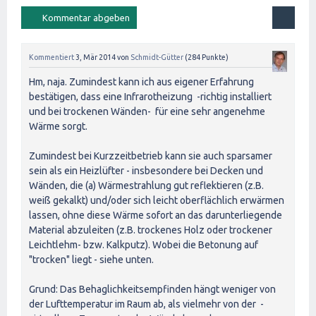
Kommentiert
3, Mär 2014
von
Schmidt-Gütter
(
284
Punkte)
Hm, naja. Zumindest kann ich aus eigener Erfahrung
bestätigen, dass eine Infrarotheizung -richtig installiert
und bei trockenen Wänden- für eine sehr angenehme
Wärme sorgt.
Zumindest bei Kurzzeitbetrieb kann sie auch sparsamer
sein als ein Heizlüfter - insbesondere bei Decken und
Wänden, die (a) Wärmestrahlung gut reflektieren (z.B.
weiß gekalkt) und/oder sich leicht oberflächlich erwärmen
lassen, ohne diese Wärme sofort an das darunterliegende
Material abzuleiten (z.B. trockenes Holz oder trockener
Leichtlehm- bzw. Kalkputz). Wobei die Betonung auf
"trocken" liegt - siehe unten.
Grund: Das Behaglichkeitsempfinden hängt weniger von
der Lufttemperatur im Raum ab, als vielmehr von der -