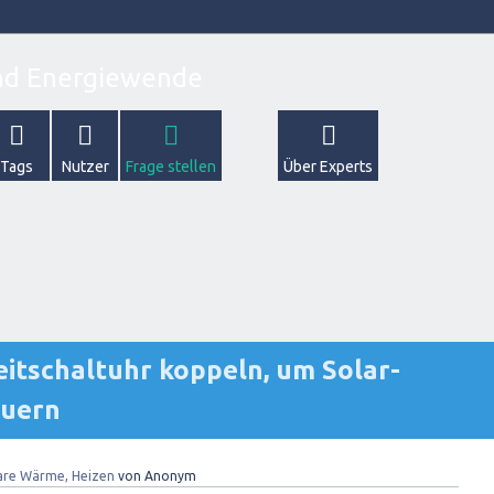
Tags
Nutzer
Frage stellen
Über Experts
itschaltuhr koppeln, um Solar-
euern
are Wärme, Heizen
von
Anonym