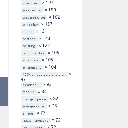
× 197
solarstrom
× 190
elektroauto
× 162
wechselrichter
× 157
e-mobility
× 151
modul
× 143
batterie
× 122
heizung
× 106
netzbetreiber
× 105
stromnetz
× 104
einspeisung
×
100% erneuerbare energien
97
× 93
solarmodul
× 84
module
× 82
energie sparen
× 78
energiepolitik
× 77
anlage
× 75
netzeinspeisung
× 72
netzanschluss