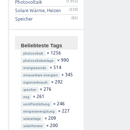
(1,932)
Photovoltaik
(330)
Solare Wärme, Heizen
(83)
Speicher
Beliebteste Tags
× 1256
photovoltaik
× 990
photovoltaikanlage
× 514
energiewende
× 345
erneuerbare energien
× 292
eigenverbrauch
× 276
speicher
× 261
eeg
× 246
veröffentlichung
× 227
einspeisevergütung
× 209
solaranlage
× 200
solarthermie