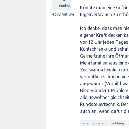
Punkte
Könnte man eine Gefrier
Eigenverbrauch zu erh
4,592
Aufrufe
Ich denke, dass man hi
eigener Kraft decken ka
vor 12 Uhr jeden Tages 
Kühlschrank) und schalt
Gefriertruhe ihre Öffnu
Mehrfamilienhaus eine g
Zeit wahrscheinlich noc
vermutlich schon in ve
angewandt (Vorbild war
Niederlanden). Problema
alle Bewohner gleichzei
Rundsteuertechnik. Der
auch an, wenn dafür die
energie sparen
kühlung