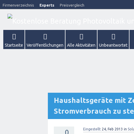
Firmenverzeichnis
Experts
Preisvergleich
Startseite
Veröffentlichungen
Alle Aktivitäten
Unbeantwortet
Haushaltsgeräte mit Ze
Stromverbrauch zu st
Eingestellt
24, Feb 2013
in
Sol
0