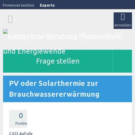
Firmenverzeichnis
Experts
Anmelden
Frage stellen
PV oder Solarthermie zur
Brauchwassererwärmung
0
Punkte
2.023
Aufrufe