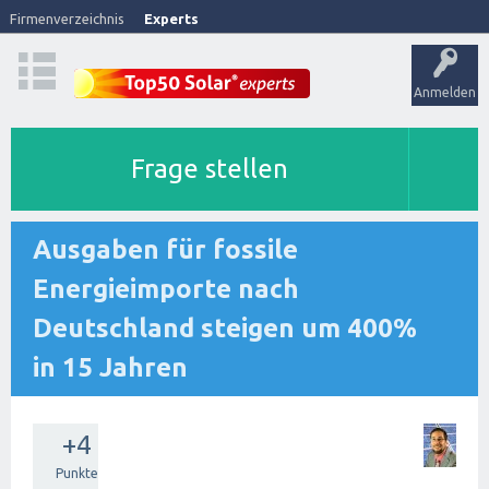
Firmenverzeichnis
Experts
Anmelden
Frage stellen
Ausgaben für fossile
Energieimporte nach
Deutschland steigen um 400%
in 15 Jahren
+4
Punkte