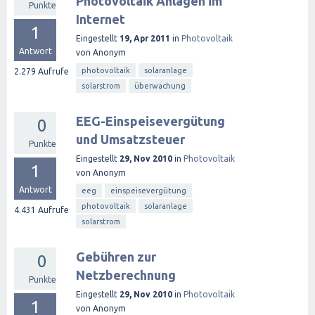
Photovoltaik Anlagen im
Punkte
Internet
1
Eingestellt
19, Apr 2011
in
Photovoltaik
Antwort
von
Anonym
photovoltaik
solaranlage
2.279
Aufrufe
solarstrom
überwachung
EEG-Einspeisevergütung
0
und Umsatzsteuer
Punkte
Eingestellt
29, Nov 2010
in
Photovoltaik
1
von
Anonym
Antwort
eeg
einspeisevergütung
photovoltaik
solaranlage
4.431
Aufrufe
solarstrom
Gebühren zur
0
Netzberechnung
Punkte
Eingestellt
29, Nov 2010
in
Photovoltaik
1
von
Anonym