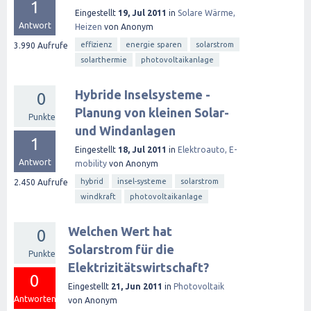
1
Eingestellt
19, Jul 2011
in
Solare Wärme,
Antwort
Heizen
von
Anonym
effizienz
energie sparen
solarstrom
3.990
Aufrufe
solarthermie
photovoltaikanlage
Hybride Inselsysteme -
0
Planung von kleinen Solar-
Punkte
und Windanlagen
1
Eingestellt
18, Jul 2011
in
Elektroauto, E-
Antwort
mobility
von
Anonym
hybrid
insel-systeme
solarstrom
2.450
Aufrufe
windkraft
photovoltaikanlage
Welchen Wert hat
0
Solarstrom für die
Punkte
Elektrizitätswirtschaft?
0
Eingestellt
21, Jun 2011
in
Photovoltaik
Antworten
von
Anonym