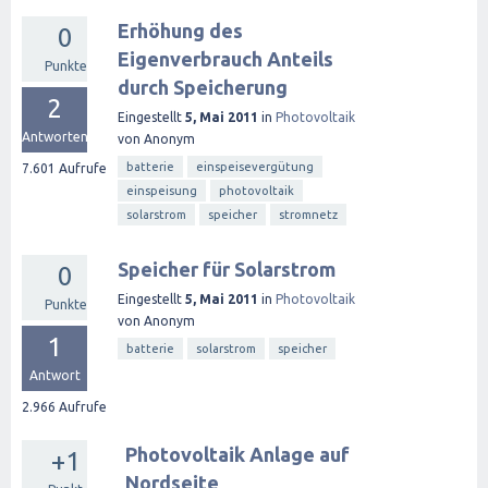
Erhöhung des
0
Eigenverbrauch Anteils
Punkte
durch Speicherung
2
Eingestellt
5, Mai 2011
in
Photovoltaik
Antworten
von
Anonym
batterie
einspeisevergütung
7.601
Aufrufe
einspeisung
photovoltaik
solarstrom
speicher
stromnetz
Speicher für Solarstrom
0
Eingestellt
5, Mai 2011
in
Photovoltaik
Punkte
von
Anonym
1
batterie
solarstrom
speicher
Antwort
2.966
Aufrufe
Photovoltaik Anlage auf
+1
Nordseite