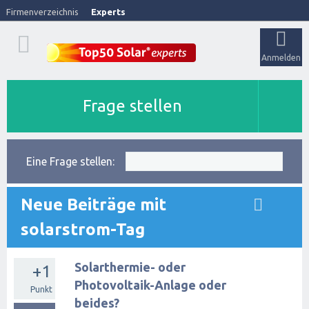
Firmenverzeichnis
Experts
Anmelden
Frage stellen
Eine Frage stellen:
Neue Beiträge mit
solarstrom-Tag
Solarthermie- oder
+1
Photovoltaik-Anlage oder
Punkt
beides?