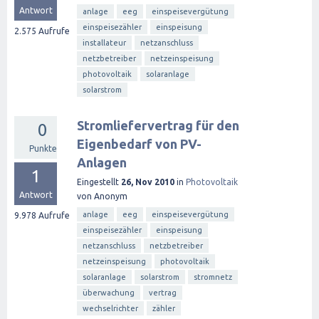
Antwort
anlage
eeg
einspeisevergütung
einspeisezähler
einspeisung
2.575
Aufrufe
installateur
netzanschluss
netzbetreiber
netzeinspeisung
photovoltaik
solaranlage
solarstrom
Stromliefervertrag für den
0
Eigenbedarf von PV-
Punkte
Anlagen
1
Eingestellt
26, Nov 2010
in
Photovoltaik
Antwort
von
Anonym
anlage
eeg
einspeisevergütung
9.978
Aufrufe
einspeisezähler
einspeisung
netzanschluss
netzbetreiber
netzeinspeisung
photovoltaik
solaranlage
solarstrom
stromnetz
überwachung
vertrag
wechselrichter
zähler