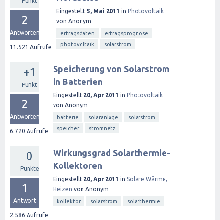
Punkt
Eingestellt
5, Mai 2011
in
Photovoltaik
2
von
Anonym
Antworten
ertragsdaten
ertragsprognose
photovoltaik
solarstrom
11.521
Aufrufe
Speicherung von Solarstrom
+1
in Batterien
Punkt
Eingestellt
20, Apr 2011
in
Photovoltaik
2
von
Anonym
Antworten
batterie
solaranlage
solarstrom
speicher
stromnetz
6.720
Aufrufe
Wirkungsgrad Solarthermie-
0
Kollektoren
Punkte
Eingestellt
20, Apr 2011
in
Solare Wärme,
1
Heizen
von
Anonym
Antwort
kollektor
solarstrom
solarthermie
2.586
Aufrufe