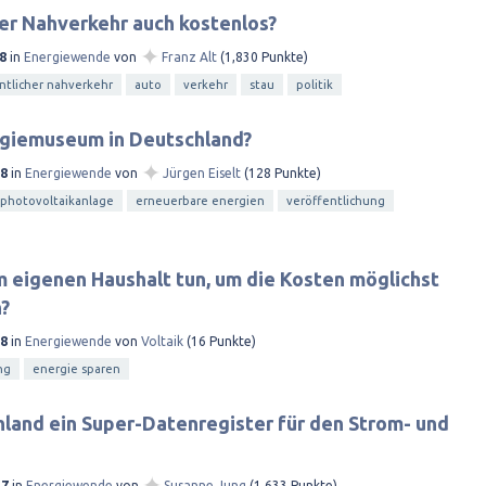
er Nahverkehr auch kostenlos?
✦
8
in
Energiewende
von
Franz Alt
(
1,830
Punkte)
ntlicher nahverkehr
auto
verkehr
stau
politik
rgiemuseum in Deutschland?
✦
18
in
Energiewende
von
Jürgen Eiselt
(
128
Punkte)
 photovoltaikanlage
erneuerbare energien
veröffentlichung
 eigenen Haushalt tun, um die Kosten möglichst
n?
18
in
Energiewende
von
Voltaik
(
16
Punkte)
ng
energie sparen
land ein Super-Datenregister für den Strom- und
✦
17
in
Energiewende
von
Susanne Jung
(
1,633
Punkte)