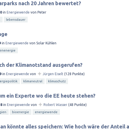
arparks nach 20 Jahren bewertet?
20
in
Energiewende
von
Peter
k
lebensdauer
age
9
in
Energiewende
von
Solar Kühlen
enenergie
ch der Klimanotstand ausgerufen?
✦
9
in
Energiewende
von
Jürgen Eiselt
(
128
Punkte)
ergiepolitik
klimaneutral
klimaschutz
m ein Experte wo die EE heute stehen?
✦
18
in
Energiewende
von
Robert Wasser
(
48
Punkte)
gien
bioenergie
energiewende
könnte alles speichern: Wie hoch wäre der Anteil 