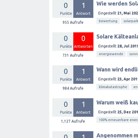
Wie werden Sol
0
1
Eingestellt
21, Mai 20
Punkte
Antwort
bewertung
solarpar
955
Aufrufe
Solare Kälteanl
0
0
Eingestellt
28, Jul 201
Punkte
Antworten
energiewende
sonn
731
Aufrufe
Wann wird endli
0
1
Eingestellt
23, Apr 201
Punkte
Antwort
klimakatastrophe
en
984
Aufrufe
Warum weiß kau
0
1
Eingestellt
25, Dez 20
Punkte
Antwort
100% erneuerbare ener
1,127
Aufrufe
Angenommen man 
0
1