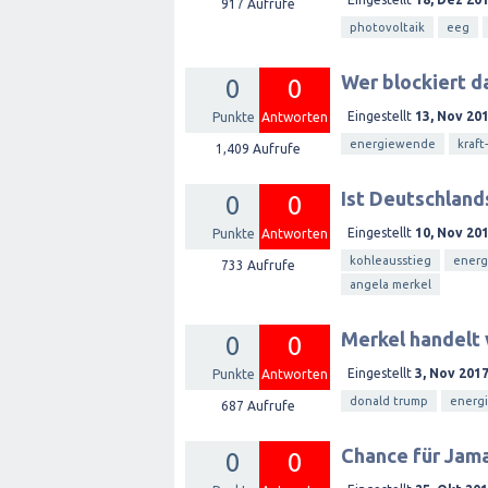
917
Aufrufe
photovoltaik
eeg
Wer blockiert 
0
0
Eingestellt
13, Nov 20
Punkte
Antworten
energiewende
kraf
1,409
Aufrufe
Ist Deutschland
0
0
Eingestellt
10, Nov 20
Punkte
Antworten
kohleausstieg
ener
733
Aufrufe
angela merkel
Merkel handelt
0
0
Eingestellt
3, Nov 201
Punkte
Antworten
donald trump
energ
687
Aufrufe
Chance für Jama
0
0