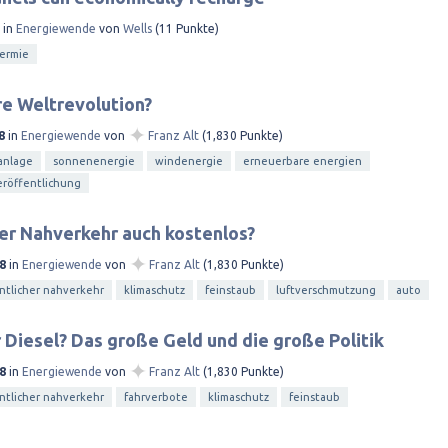
in
Energiewende
von
Wells
(
11
Punkte)
hermie
e Weltrevolution?
✦
8
in
Energiewende
von
Franz Alt
(
1,830
Punkte)
anlage
sonnenenergie
windenergie
erneuerbare energien
eröffentlichung
er Nahverkehr auch kostenlos?
✦
8
in
Energiewende
von
Franz Alt
(
1,830
Punkte)
ntlicher nahverkehr
klimaschutz
feinstaub
luftverschmutzung
auto
 Diesel? Das große Geld und die große Politik
✦
8
in
Energiewende
von
Franz Alt
(
1,830
Punkte)
ntlicher nahverkehr
fahrverbote
klimaschutz
feinstaub