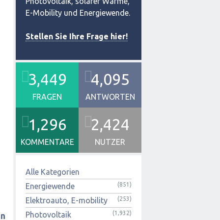
Photovoltaik, solarer Wärme,
E-Mobility und Energiewende.
Stellen Sie Ihre Frage hier!
3,449
4,095
FRAGEN
ANTWORTEN
1,296
2,424
KOMMENTARE
NUTZER
Alle Kategorien
(851)
Energiewende
(253)
Elektroauto, E-mobility
(1,932)
Photovoltaik
an