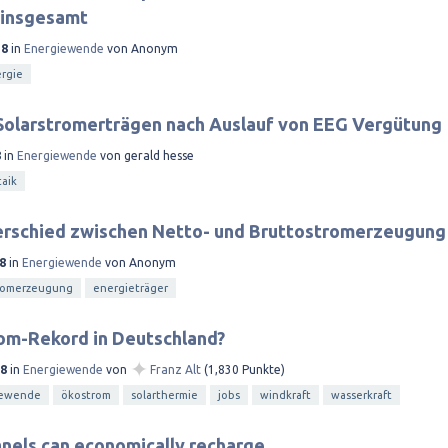
 insgesamt
18
in
Energiewende
von
Anonym
rgie
Solarstromerträgen nach Auslauf von EEG Vergütung
8
in
Energiewende
von
gerald hesse
aik
erschied zwischen Netto- und Bruttostromerzeugung
8
in
Energiewende
von
Anonym
romerzeugung
energieträger
om-Rekord in Deutschland?
✦
18
in
Energiewende
von
Franz Alt
(
1,830
Punkte)
iewende
ökostrom
solarthermie
jobs
windkraft
wasserkraft
anels can economically recharge