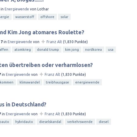
in
Energiewende
von
Lothar
ergie
wasserstoff
offshore
solar
und Kim Jong atomares Roulette?
✦
17
in
Energiewende
von
Franz Alt
(
1,830
Punkte)
affen
atomkrieg
donald trump
kim jong
nordkorea
usa
sten übertreiben oder verharmlosen?
✦
7
in
Energiewende
von
Franz Alt
(
1,830
Punkte)
bkommen
klimawandel
treibhausgase
energiewende
s in Deutschland?
✦
7
in
Energiewende
von
Franz Alt
(
1,830
Punkte)
roauto
hybridauto
dieselskandal
verkehrswende
diesel