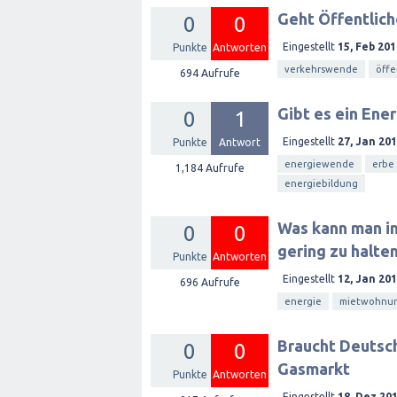
Geht Öffentlich
0
0
Eingestellt
15, Feb 201
Punkte
Antworten
verkehrswende
öffe
694
Aufrufe
Gibt es ein Ene
0
1
Eingestellt
27, Jan 20
Punkte
Antwort
energiewende
erbe
1,184
Aufrufe
energiebildung
Was kann man im
0
0
gering zu halte
Punkte
Antworten
Eingestellt
12, Jan 20
696
Aufrufe
energie
mietwohnu
Braucht Deutsch
0
0
Gasmarkt
Punkte
Antworten
Eingestellt
18, Dez 20