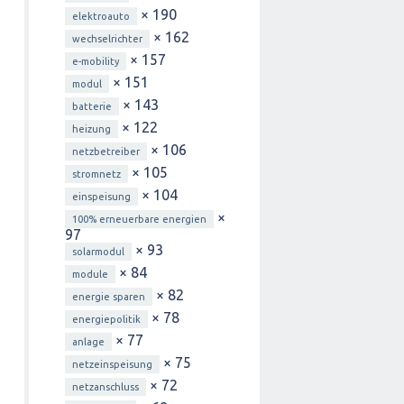
× 190
elektroauto
× 162
wechselrichter
× 157
e-mobility
× 151
modul
× 143
batterie
× 122
heizung
× 106
netzbetreiber
× 105
stromnetz
× 104
einspeisung
×
100% erneuerbare energien
97
× 93
solarmodul
× 84
module
× 82
energie sparen
× 78
energiepolitik
× 77
anlage
× 75
netzeinspeisung
× 72
netzanschluss