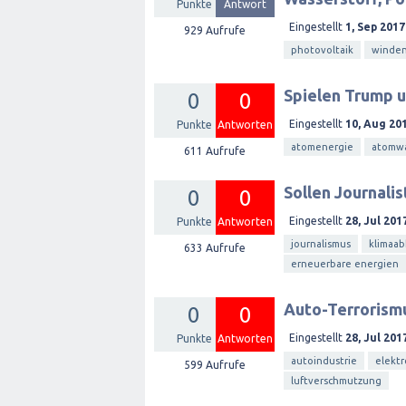
Punkte
Antwort
Eingestellt
1, Sep 2017
929
Aufrufe
photovoltaik
winden
Spielen Trump 
0
0
Eingestellt
10, Aug 20
Punkte
Antworten
atomenergie
atomw
611
Aufrufe
Sollen Journali
0
0
Eingestellt
28, Jul 201
Punkte
Antworten
journalismus
klimaa
633
Aufrufe
erneuerbare energien
Auto-Terrorismu
0
0
Eingestellt
28, Jul 201
Punkte
Antworten
autoindustrie
elekt
599
Aufrufe
luftverschmutzung