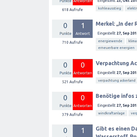
Eingestellt
25, Okt 20
Punkte
Antworten
kohleausstieg
elekt
618
Aufrufe
Merkel: „In der 
0
1
Eingestellt
27, Sep 201
Punkte
Antwort
energiewende
klima
710
Aufrufe
erneuerbare energien
Verpachtung Ack
0
0
Eingestellt
27, Sep 201
Punkte
Antworten
verpachtung ackerland
521
Aufrufe
Benötige infos 
0
0
Eingestellt
27, Sep 201
Punkte
Antworten
windkraftanlage
ver
379
Aufrufe
Gibt es einen D
0
1
Wasserstoff, Pow