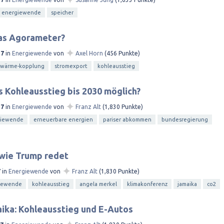
energiewende
speicher
das Agorameter?
✦
17
in
Energiewende
von
Axel Horn
(
456
Punkte)
t-wärme-kopplung
stromexport
kohleausstieg
s Kohleausstieg bis 2030 möglich?
✦
17
in
Energiewende
von
Franz Alt
(
1,830
Punkte)
giewende
erneuerbare energien
pariser abkommen
bundesregierung
 wie Trump redet
✦
7
in
Energiewende
von
Franz Alt
(
1,830
Punkte)
iewende
kohleausstieg
angela merkel
klimakonferenz
jamaika
co2
ika: Kohleausstieg und E-Autos