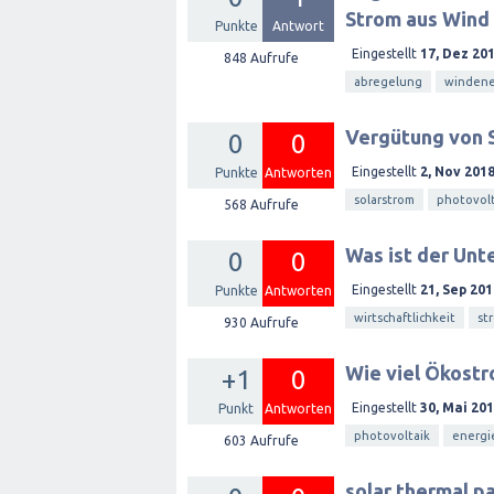
Strom aus Wind
Punkte
Antwort
Eingestellt
17, Dez 20
848
Aufrufe
abregelung
windene
Vergütung von 
0
0
Eingestellt
2, Nov 201
Punkte
Antworten
solarstrom
photovolt
568
Aufrufe
Was ist der Unt
0
0
Eingestellt
21, Sep 201
Punkte
Antworten
wirtschaftlichkeit
st
930
Aufrufe
Wie viel Ökostr
+1
0
Eingestellt
30, Mai 20
Punkt
Antworten
photovoltaik
energ
603
Aufrufe
solar thermal p