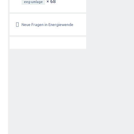
× 68
eeg-umlage
Neue Fragen in Energiewende