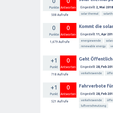
0
0
Eingestellt
2, Mai 2018
Punkte
Antworten
solar thermal
solart
508
Aufrufe
Kommt die solar
0
0
Eingestellt
11, Apr 201
Punkte
Antworten
energiewende
solar
1,679
Aufrufe
renewable energy
v
Geht Öffentlich
+1
0
Eingestellt
28, Feb 201
Punkt
Antworten
verkehrswende
öffe
718
Aufrufe
Fahrverbote für
+1
0
Eingestellt
28, Feb 201
Punkt
Antworten
verkehrswende
öffe
521
Aufrufe
luftverschmutzung