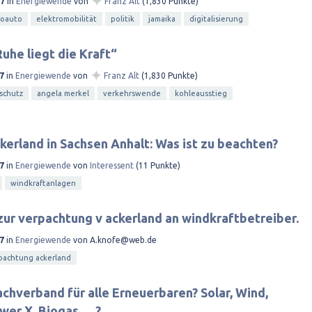
✦
17
in
Energiewende
von
Franz Alt
(
1,830
Punkte)
roauto
elektromobilität
politik
jamaika
digitalisierung
Ruhe liegt die Kraft“
✦
7
in
Energiewende
von
Franz Alt
(
1,830
Punkte)
schutz
angela merkel
verkehrswende
kohleausstieg
erland in Sachsen Anhalt: Was ist zu beachten?
7
in
Energiewende
von
Interessent
(
11
Punkte)
windkraftanlagen
zur verpachtung v ackerland an windkraftbetreiber.
7
in
Energiewende
von
A.knofe@web.de
pachtung ackerland
achverband für alle Erneuerbaren? Solar, Wind,
er X, Biogas......?