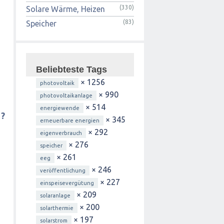
(330)
Solare Wärme, Heizen
(83)
Speicher
Beliebteste Tags
× 1256
photovoltaik
× 990
photovoltaikanlage
× 514
energiewende
 ?
× 345
erneuerbare energien
× 292
eigenverbrauch
× 276
speicher
× 261
eeg
× 246
veröffentlichung
× 227
einspeisevergütung
× 209
solaranlage
× 200
solarthermie
× 197
solarstrom