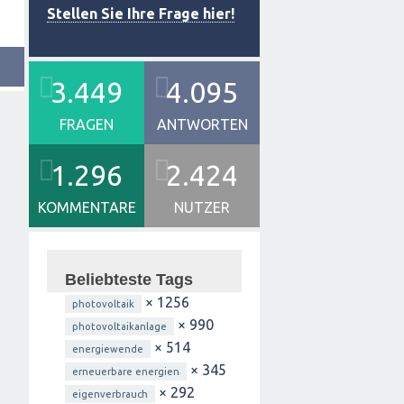
Stellen Sie Ihre Frage hier!
3.449
4.095
FRAGEN
ANTWORTEN
1.296
2.424
KOMMENTARE
NUTZER
Beliebteste Tags
× 1256
photovoltaik
× 990
photovoltaikanlage
× 514
energiewende
× 345
erneuerbare energien
× 292
eigenverbrauch