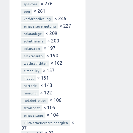
× 276
speicher
× 261
eeg
× 246
veröffentlichung
× 227
einspeisevergütung
× 209
solaranlage
× 200
solarthermie
× 197
solarstrom
× 190
elektroauto
× 162
wechselrichter
× 157
e-mobility
× 151
modul
× 143
batterie
× 122
heizung
× 106
netzbetreiber
× 105
stromnetz
× 104
einspeisung
×
100% erneuerbare energien
97