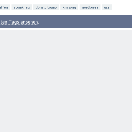
affen
atomkrieg
donald trump
kim jong
nordkorea
usa
esten Tags ansehen
.