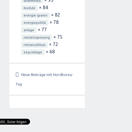
× 93
solarmodul
× 84
module
× 82
energie sparen
× 78
energiepolitik
× 77
anlage
× 75
netzeinspeisung
× 72
netzanschluss
× 68
eeg-umlage
Neue Beiträge mit Nordkorea-
Tag