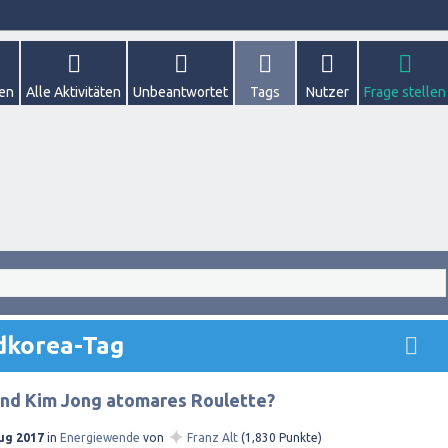
gen
Alle Aktivitäten
Unbeantwortet
Tags
Nutzer
Frage stellen
dkorea-Tag
und Kim Jong atomares Roulette?
✦
ug 2017
in
Energiewende
von
Franz Alt
(
1,830
Punkte)