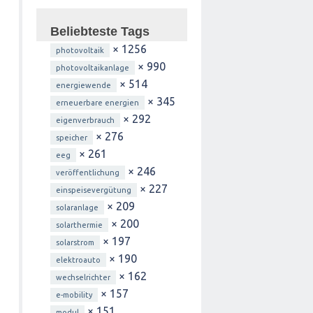
Beliebteste Tags
× 1256
photovoltaik
× 990
photovoltaikanlage
× 514
energiewende
× 345
erneuerbare energien
× 292
eigenverbrauch
× 276
speicher
× 261
eeg
× 246
veröffentlichung
× 227
einspeisevergütung
× 209
solaranlage
× 200
solarthermie
× 197
solarstrom
× 190
elektroauto
× 162
wechselrichter
× 157
e-mobility
× 151
modul