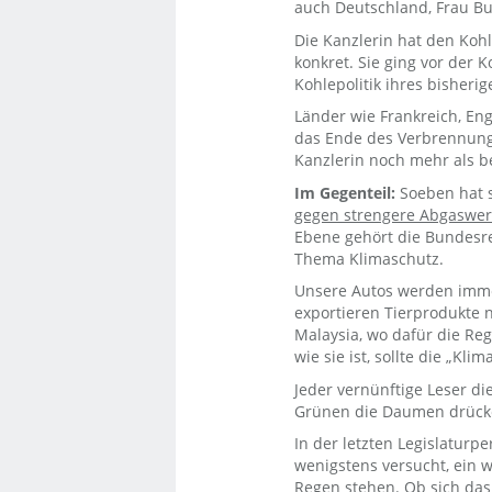
auch Deutschland, Frau B
Die Kanzlerin hat den Koh
konkret. Sie ging vor der 
Kohlepolitik ihres bisherig
Länder wie Frankreich, En
das Ende des Verbrennungs
Kanzlerin noch mehr als b
Im Gegenteil:
Soeben hat s
gegen strengere Abgaswert
Ebene gehört die Bundesr
Thema Klimaschutz.
Unsere Autos werden immer
exportieren Tierprodukte 
Malaysia, wo dafür die Reg
wie sie ist, sollte die „K
Jeder vernünftige Leser di
Grünen die Daumen drücke
In der letzten Legislaturp
wenigstens versucht, ein w
Regen stehen. Ob sich das