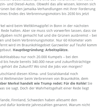
in- und Diesel-Autos. Obwohl das alle wissen, können sich
rünen bei den Jamaika-Verhandlungen mit ihrer Forderung
eines Endes des Verbrennungsmotors bis 2030 bis jetzt
kel wird beim Weltklimagipfel in Bonn in der nächsten
Rede halten. Aber sie muss sich vorwerfen lassen, dass sie
ufgaben nicht gemacht hat und die Grünen ausbremst – bei
nen und beim Verbrennungsmotor. Nur 60 Kilometer vom
ernt wird im Braunkohlegebiet Garzweiler auf Teufel komm
gebaut.
Hauptbegründung: Arbeitsplätze.
nkohleabbau nur noch 20.000 Kumpels – bei den
d bis heute bereits 340.000 neue und zukunftsträchtige
 gehört die Zukunft? Wo sind die Jobs von morgen?
eutschland diesen Klima- und Sozialskandal noch
st Weltmeister beim Verbrennen von Braunkohle, dem
Aber Merkel handelt wie Trump redet: Für die Kohle!
Sie
was sie sagt. Doch der Wahrheitsgehalt einer Rede liegt
derlande, Finnland, Schweden haben allesamt den
und dafür konkrete Jahreszahlen genannt. Warum nicht