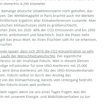
gen immerhin 8.290 Kilometer.
s damalige deutsche Umweltministerin noch geholfen, das
zen. Der Weltklimagipfel in Paris brachte auch mit Merkels
schrittlichste Ergebnis aller Klimakonferenzen zustande. Aber
eutschen Klimaschutzes steht es grottenschlecht.
schen Ziele, bis 2020 40% der CO2-Emissionen und bis 2050
eren, ambitioniert und beachtlich. Doch die Praxis sieht
gilt das Jesus-Wort: An ihren Früchten sollt ihr sie erkennen,
prüchen.
nen lassen, dass sich 2016 die CO2-Konzentration so sehr
m Laufe der Menschheitsgeschichte
. Der eigentliche
erenz ist der Inselstaat Fidschi. Weil in diesem kleinen
ndige Infrastruktur für eine UNO-Konferenz mit 25.000
, wird diese Konferenz am Sitz des UNO-Klimasekretariats
nn. Fidschi selbst ist durch den Anstieg des
t von der Klimaerhitzung, bereits vom Untergang bedroht.
den Fidschi-Inseln weit entfernt.
keln sagen, wenn sie uns eines Tages fragen, was der
eln mit unserem Energie- und Mobilitätsverhalten zu tun