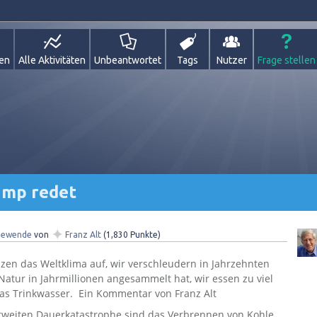
gen
Alle Aktivitäten
Unbeantwortet
Tags
Nutzer
Frage stellen
ump redet
✦
iewende
von
Franz Alt
(
1,830
Punkte)
eizen das Weltklima auf, wir verschleudern in Jahrzehnten
atur in Jahrmillionen angesammelt hat, wir essen zu viel
 das Trinkwasser. Ein Kommentar von Franz Alt
tweiten Dauerkatastrophe sind das Verbrennen von Kohle