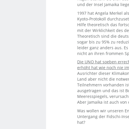
und der Insel Jamaika lie
1997 hat Angela Merkel al
Kyoto-Protokoll durchzuset
Hilfe theoretisch das fort
mit der Wirklichkeit des d
Theoretisch sind die deut
sogar bis zu 95% zu reduzi
leider ganz anders aus. Es 
nicht an ihren frommen S
Die UNO hat soeben errech
erhöht hat wie noch nie i
Ausrichter dieser Klimakonf
Land aber nicht die notwe
Teilnehmern vorhanden ist
ausgetragen und das ist Bo
Meeresspiegels, verursach
Aber Jamaika ist auch von 
Was wollen wir unseren En
Untergang der Fidschi-Ins
hat?