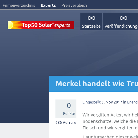
Firmenverzeichnis
Experts
Preisvergleich
Startseite
Veröffentlichun
Merkel handelt wie Tr
Eingestellt
3, Nov 2017
in
Energ
0
Punkte
Wir vergiften Äcker, wir h
Bodenschätze, welche die N
686
Aufrufe
Fleisch und wir vergiften
Hauptursachen dieser wel