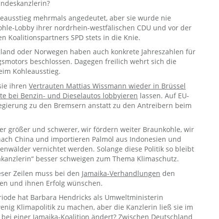
undeskanzlerin?
leausstieg mehrmals angedeutet, aber sie wurde nie
Kohle-Lobby ihrer nordrhein-westfälischen CDU und vor der
en Koalitionspartners SPD stets in die Knie.
gland oder Norwegen haben auch konkrete Jahreszahlen für
motors beschlossen. Dagegen freilich wehrt sich die
eim Kohleausstieg.
ie ihren
Vertrauten Mattias Wissmann wieder in Brüssel
e bei Benzin- und Dieselautos lobbyieren
lassen. Auf EU-
egierung zu den Bremsern anstatt zu den Antreibern beim
 größer und schwerer, wir fördern weiter Braunkohle, wir
nach China und importieren Palmöl aus Indonesien und
enwälder vernichtet werden. Solange diese Politik so bleibt
limakanzlerin“ besser schweigen zum Thema Klimaschutz.
eser Zeilen muss bei den
Jamaika-Verhandlungen
den
n und ihnen Erfolg wünschen.
eriode hat Barbara Hendricks als Umweltministerin
enig Klimapolitik zu machen, aber die Kanzlerin ließ sie im
 bei einer Jamaika-Koalition ändert? Zwischen Deutschland