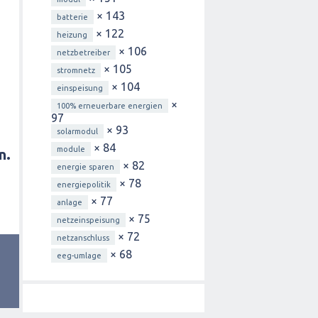
× 143
batterie
× 122
heizung
× 106
netzbetreiber
× 105
stromnetz
× 104
einspeisung
×
100% erneuerbare energien
97
× 93
solarmodul
× 84
module
n.
× 82
energie sparen
× 78
energiepolitik
× 77
anlage
× 75
netzeinspeisung
× 72
netzanschluss
× 68
eeg-umlage