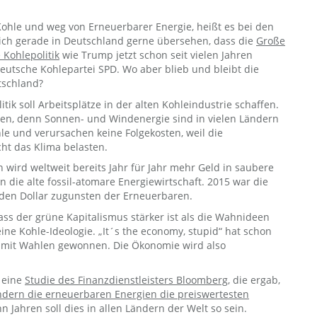
Kohle und weg von Erneuerbarer Energie, heißt es bei den
lich gerade in Deutschland gerne übersehen, dass die
Große
e Kohlepolitik
wie Trump jetzt schon seit vielen Jahren
deutsche Kohlepartei SPD. Wo aber blieb und bleibt die
tschland?
tik soll Arbeitsplätze in der alten Kohleindustrie schaffen.
en, denn Sonnen- und Windenergie sind in vielen Ländern
hle und verursachen keine Folgekosten, weil die
ht das Klima belasten.
n wird weltweit bereits Jahr für Jahr mehr Geld in saubere
in die alte fossil-atomare Energiewirtschaft. 2015 war die
arden Dollar zugunsten der Erneuerbaren.
 dass der grüne Kapitalismus stärker ist als die Wahnideen
ne Kohle-Ideologie. „It´s the economy, stupid“ hat schon
damit Wahlen gewonnen. Die Ökonomie wird also
 eine
Studie des Finanzdienstleisters Bloomberg
, die ergab,
ndern die erneuerbaren Energien die preiswertesten
hn Jahren soll dies in allen Ländern der Welt so sein.