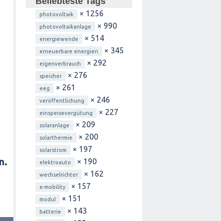
Beliebteste Tags
× 1256
photovoltaik
× 990
photovoltaikanlage
× 514
energiewende
× 345
erneuerbare energien
× 292
eigenverbrauch
× 276
speicher
× 261
eeg
× 246
veröffentlichung
× 227
einspeisevergütung
× 209
solaranlage
× 200
solarthermie
× 197
solarstrom
n.
× 190
elektroauto
× 162
wechselrichter
× 157
e-mobility
× 151
modul
× 143
batterie