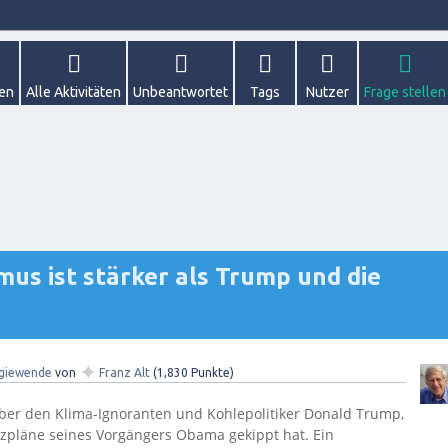
gen
Alle Aktivitäten
Unbeantwortet
Tags
Nutzer
Frage stellen
mus ist stärker als Trump und die
✦
giewende
von
Franz Alt
(
1,830
Punkte)
 über den Klima-Ignoranten und Kohlepolitiker Donald Trump,
zpläne seines Vorgängers Obama gekippt hat. Ein