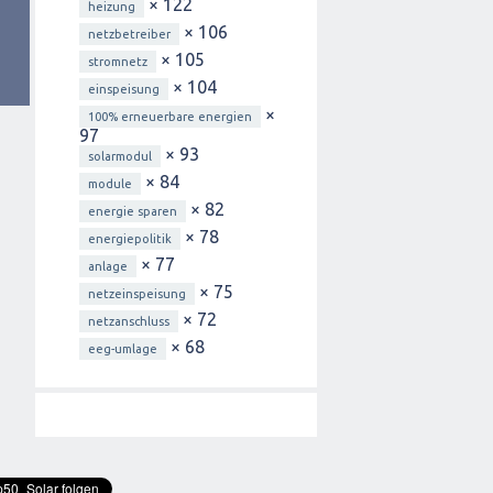
× 122
heizung
× 106
netzbetreiber
× 105
stromnetz
× 104
einspeisung
×
100% erneuerbare energien
97
× 93
solarmodul
× 84
module
× 82
energie sparen
× 78
energiepolitik
× 77
anlage
× 75
netzeinspeisung
× 72
netzanschluss
× 68
eeg-umlage