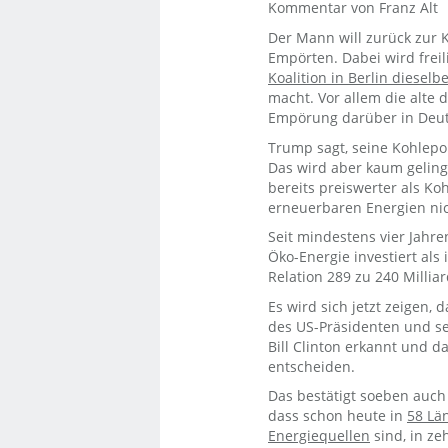
Kommentar von Franz Alt
Der Mann will zurück zur 
Empörten. Dabei wird frei
Koalition in Berlin dieselb
macht. Vor allem die alte 
Empörung darüber in Deu
Trump sagt, seine Kohlepoli
Das wird aber kaum geling
bereits preiswerter als Ko
erneuerbaren Energien nic
Seit mindestens vier Jahre
Öko-Energie investiert als 
Relation 289 zu 240 Milli
Es wird sich jetzt zeigen,
des US-Präsidenten und sei
Bill Clinton erkannt und 
entscheiden.
Das bestätigt soeben auch
dass schon heute in
58 Lä
Energiequellen
sind, in ze