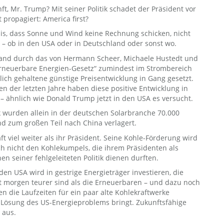
t, Mr. Trump? Mit seiner Politik schadet der Präsident vor
 propagiert: America first?
nis, dass Sonne und Wind keine Rechnung schicken, nicht
t – ob in den USA oder in Deutschland oder sonst wo.
land durch das von Hermann Scheer, Michaele Hustedt und
 „Erneuerbare Energien-Gesetz“ zumindest im Strombereich
ich gehaltene günstige Preisentwicklung in Gang gesetzt.
n der letzten Jahre haben diese positive Entwicklung in
 ähnlich wie Donald Trump jetzt in den USA es versucht.
 wurden allein in der deutschen Solarbranche 70.000
nd zum großen Teil nach China verlagert.
ft viel weiter als ihr Präsident. Seine Kohle-Förderung wird
h nicht den Kohlekumpels, die ihrem Präsidenten als
en seiner fehlgeleiteten Politik dienen durften.
den USA wird in gestrige Energieträger investieren, die
t morgen teurer sind als die Erneuerbaren – und dazu noch
en die Laufzeiten für ein paar alte Kohlekraftwerke
e Lösung des US-Energieproblems bringt. Zukunftsfähige
 aus.