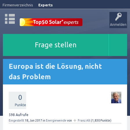
Firmenverzeichnis
Experts
Anmelden
Frage stellen
Europa ist die Lösung, nicht
das Problem
0
Punkte
598
Aufrufe
✦
Eingestellt
18, Jan 2017
in
Energiewende
von
Franz Alt
(
1,830
Punkte)