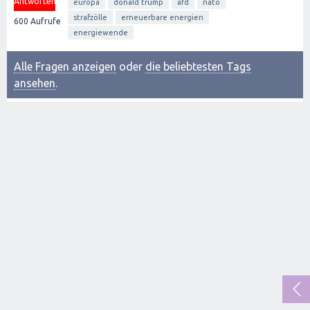
Antworten
europa
donald trump
afd
nato
strafzölle
erneuerbare energien
600
Aufrufe
energiewende
Alle Fragen anzeigen
oder
die beliebtesten Tags
ansehen
.