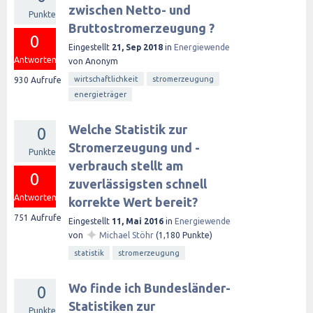
zwischen Netto- und
Punkte
Bruttostromerzeugung ?
0
Eingestellt
21, Sep 2018
in
Energiewende
Antworten
von
Anonym
wirtschaftlichkeit
stromerzeugung
930
Aufrufe
energieträger
Welche Statistik zur
0
Stromerzeugung und -
Punkte
verbrauch stellt am
0
zuverlässigsten schnell
Antworten
korrekte Wert bereit?
751
Aufrufe
Eingestellt
11, Mai 2016
in
Energiewende
✦
von
Michael Stöhr
(
1,180
Punkte)
statistik
stromerzeugung
Wo finde ich Bundesländer-
0
Statistiken zur
Punkte