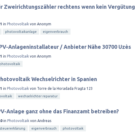
r Zweirichtungszähler rechtens wenn kein Vergütung
21
in
Photovoltaik
von
Anonym
photovoltaikanlage
eigenverbrauch
 PV-Anlageninstallateur / Anbieter Nähe 30700 Uzès
21
in
Photovoltaik
von
Anonym
photovoltaik
hotovoltaik Wechselrichter in Spanien
21
in
Photovoltaik
von
Torre de la Horadada Fragta 123
voltaik
wechselrichter reparatur
PV-Anlage ganz ohne das Finanzamt betreiben?
20
in
Photovoltaik
von
Andreas
steuererklärung
eigenverbrauch
photovoltaik