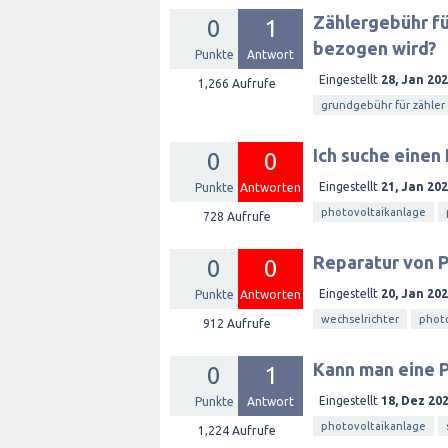
Zählergebühr fü
0
1
bezogen wird?
Punkte
Antwort
Eingestellt
28, Jan 20
1,266
Aufrufe
grundgebühr für zähler
Ich suche einen
0
0
Eingestellt
21, Jan 20
Punkte
Antworten
photovoltaikanlage
728
Aufrufe
Reparatur von P
0
0
Eingestellt
20, Jan 20
Punkte
Antworten
wechselrichter
photo
912
Aufrufe
Kann man eine 
0
1
Eingestellt
18, Dez 20
Punkte
Antwort
photovoltaikanlage
1,224
Aufrufe