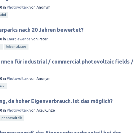
20
in
Photovoltaik
von
Anonym
odul
arparks nach 20 Jahren bewertet?
20
in
Energiewende
von
Peter
k
lebensdauer
rmen für industrial / commercial photovoltaic fields 
20
in
Photovoltaik
von
Anonym
aik
ng, da hoher Eigenverbrauch. Ist das möglich?
20
in
Photovoltaik
von
Axel Kunze
photovoltaik
ahrungsgemäß der Eigenverbrauchsanteil bei der