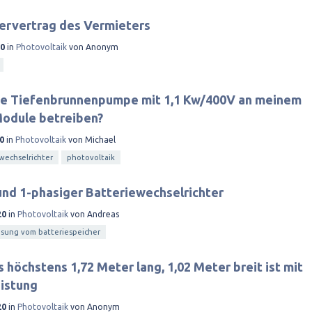
ervertrag des Vermieters
20
in
Photovoltaik
von
Anonym
ine Tiefenbrunnenpumpe mit 1,1 Kw/400V an meinem
Module betreiben?
0
in
Photovoltaik
von
Michael
wechselrichter
photovoltaik
nd 1-phasiger Batteriewechselrichter
20
in
Photovoltaik
von
Andreas
isung vom batteriespeicher
 höchstens 1,72 Meter lang, 1,02 Meter breit ist mit
istung
20
in
Photovoltaik
von
Anonym