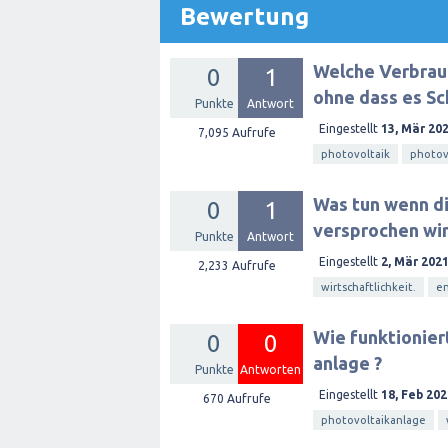
Bewertung
Welche Verbrauc
0
1
ohne dass es Sc
Punkte
Antwort
Eingestellt
13, Mär 20
7,095
Aufrufe
photovoltaik
photov
Was tun wenn di
0
1
versprochen wir
Punkte
Antwort
Eingestellt
2, Mär 202
2,233
Aufrufe
wirtschaftlichkeit.
en
Wie funktionier
0
0
anlage ?
Punkte
Antworten
Eingestellt
18, Feb 202
670
Aufrufe
photovoltaikanlage