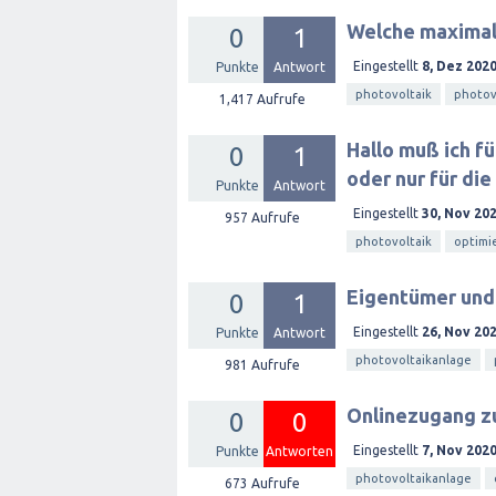
Welche maximal
0
1
Eingestellt
8, Dez 202
Punkte
Antwort
photovoltaik
photov
1,417
Aufrufe
Hallo muß ich f
0
1
oder nur für di
Punkte
Antwort
Eingestellt
30, Nov 20
957
Aufrufe
photovoltaik
optimi
Eigentümer und
0
1
Eingestellt
26, Nov 20
Punkte
Antwort
photovoltaikanlage
981
Aufrufe
Onlinezugang zu
0
0
Eingestellt
7, Nov 202
Punkte
Antworten
photovoltaikanlage
673
Aufrufe