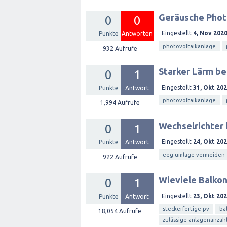
Geräusche Phot
0
0
Eingestellt
4, Nov 202
Punkte
Antworten
photovoltaikanlage
932
Aufrufe
Starker Lärm be
0
1
Eingestellt
31, Okt 20
Punkte
Antwort
photovoltaikanlage
1,994
Aufrufe
Wechselrichter
0
1
Eingestellt
24, Okt 20
Punkte
Antwort
eeg umlage vermeiden
922
Aufrufe
Wieviele Balkon
0
1
Eingestellt
23, Okt 20
Punkte
Antwort
steckerfertige pv
ba
18,054
Aufrufe
zulässige anlagenanzah