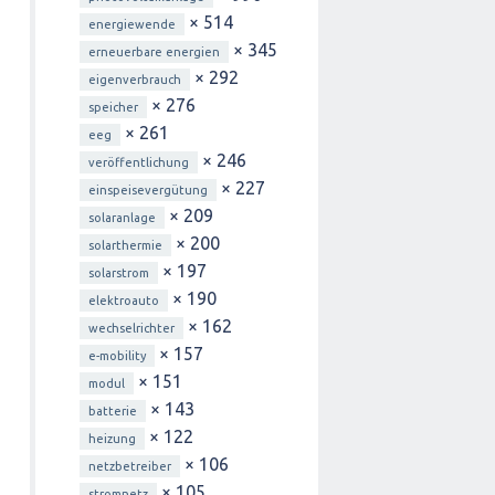
× 514
energiewende
× 345
erneuerbare energien
× 292
eigenverbrauch
× 276
speicher
× 261
eeg
× 246
veröffentlichung
× 227
einspeisevergütung
× 209
solaranlage
× 200
solarthermie
× 197
solarstrom
× 190
elektroauto
× 162
wechselrichter
× 157
e-mobility
× 151
modul
× 143
batterie
× 122
heizung
× 106
netzbetreiber
× 105
stromnetz