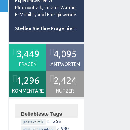
Expertenwissen zu
Photovoltaik, solarer Wärme,
E-Mobility und Energiewende.
Stellen Sie Ihre Frage hier!
3,449
4,095
FRAGEN
ANTWORTEN
1,296
2,424
KOMMENTARE
NUTZER
Beliebteste Tags
× 1256
photovoltaik
× 990
photovoltaikanlage