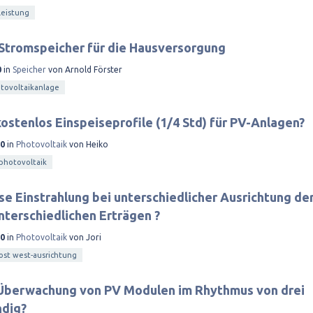
leistung
 Stromspeicher für die Hausversorgung
0
in
Speicher
von
Arnold Förster
tovoltaikanlage
ostenlos Einspeiseprofile (1/4 Std) für PV-Anlagen?
20
in
Photovoltaik
von
Heiko
photovoltaik
use Einstrahlung bei unterschiedlicher Ausrichtung de
terschiedlichen Erträgen ?
20
in
Photovoltaik
von
Jori
ost west-ausrichtung
 Überwachung von PV Modulen im Rhythmus von drei
dig?