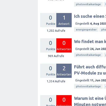
photovoltaikanlage
Ich suche einen
0
1
Eingestellt
6, Aug 202
Punkte
Antwort
energiespeicher
pho
1,202
Aufrufe
Wo findet man k
0
0
Eingestellt
24, Jun 20
Punkte
Antworten
photovoltaikanlage
969
Aufrufe
Führt auch diff
0
2
PV-Module zu un
Punkte
Antworten
Eingestellt
11, Jun 20
1,334
Aufrufe
photovoltaikanlage
Warum ist eine
0
0
Minuten notwen
Punkte
Antworten