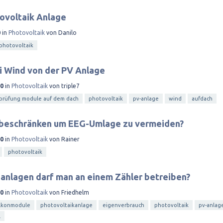
ovoltaik Anlage
0
in
Photovoltaik
von
Danilo
photovoltaik
i Wind von der PV Anlage
20
in
Photovoltaik
von
triple7
prüfung module auf dem dach
photovoltaik
pv-anlage
wind
aufdach
 beschränken um EEG-Umlage zu vermeiden?
20
in
Photovoltaik
von
Rainer
photovoltaik
anlagen darf man an einem Zähler betreiben?
20
in
Photovoltaik
von
Friedhelm
lkonmodule
photovoltaikanlage
eigenverbrauch
photovoltaik
pv-anlag
l