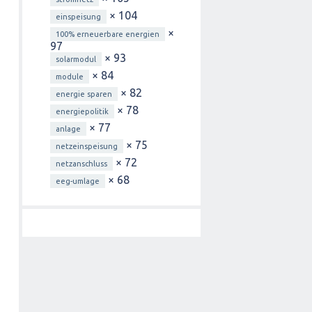
× 104
einspeisung
×
100% erneuerbare energien
97
× 93
solarmodul
× 84
module
× 82
energie sparen
× 78
energiepolitik
× 77
anlage
× 75
netzeinspeisung
× 72
netzanschluss
× 68
eeg-umlage