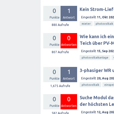
Kein Strom-Lief
0
1
Eingestellt
11, Okt 20
Punkte
Antwort
mieter
photovoltaik
880
Aufrufe
Wie kann ich e
0
0
Teich über PV-
Punkte
Antworten
Eingestellt
15, Sep 202
807
Aufrufe
photovoltaikanlage
3-phasiger WR u
0
1
Eingestellt
20, Aug 20
Punkte
Antwort
photovoltaik
einspe
1,675
Aufrufe
Suche Modul das
0
0
der höchsten Le
Punkte
Antworten
Eingestellt
12, Aug 20
582
Aufrufe