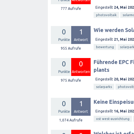
Eingestellt
24, Mai 20
777
Aufrufe
photovoltaik
solarm
Wie werden Sol
0
1
Eingestellt
21, Mai 20
Punkte
Antwort
bewertung
solarpar
955
Aufrufe
Führende EPC Fi
0
0
plants
Punkte
Antworten
Eingestellt
20, Mai 20
975
Aufrufe
solarparks
photovolt
Keine Einspeisu
0
1
Eingestellt
16, Mai 20
Punkte
Antwort
ost west-ausrichtung
1,074
Aufrufe
Welcher ist erf