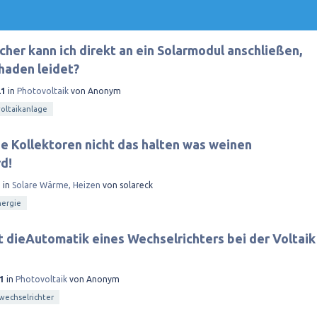
her kann ich direkt an ein Solarmodul anschließen,
haden leidet?
21
in
Photovoltaik
von
Anonym
oltaikanlage
e Kollektoren nicht das halten was weinen
d!
1
in
Solare Wärme, Heizen
von
solareck
ergie
t dieAutomatik eines Wechselrichters bei der Voltaik
1
in
Photovoltaik
von
Anonym
wechselrichter