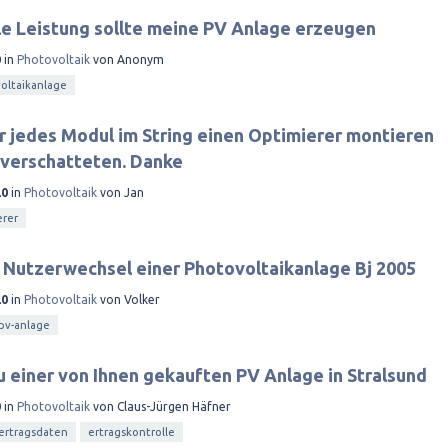
e Leistung sollte meine PV Anlage erzeugen
0
in
Photovoltaik
von
Anonym
oltaikanlage
ür jedes Modul im String einen Optimierer montieren
e verschatteten. Danke
20
in
Photovoltaik
von
Jan
erer
 Nutzerwechsel einer Photovoltaikanlage Bj 2005
20
in
Photovoltaik
von
Volker
pv-anlage
 einer von Ihnen gekauften PV Anlage in Stralsund
0
in
Photovoltaik
von
Claus-Jürgen Häfner
ertragsdaten
ertragskontrolle