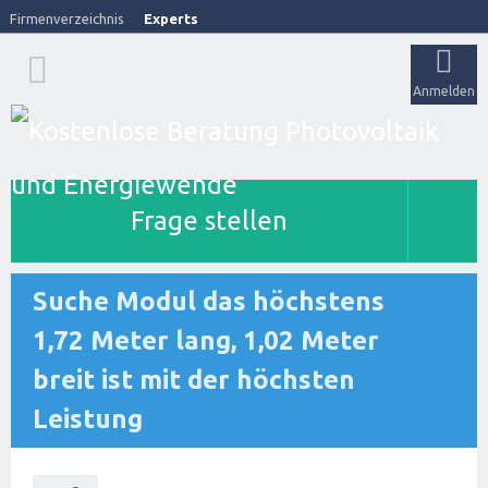
Firmenverzeichnis
Experts
Anmelden
Frage stellen
Suche Modul das höchstens
1,72 Meter lang, 1,02 Meter
breit ist mit der höchsten
Leistung