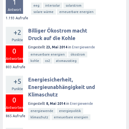
1
eeg
intersolar
solarstrom
Antwort
solare wärme
erneuerbare energien
1.193
Aufrufe
Billiger Ökostrom macht
+2
Druck auf die Kohle
Punkte
Eingestellt
23, Mai 2014
in
Energiewende
0
erneuerbare energien
ökostrom
Antworten
kohle
co2
atomausstieg
803
Aufrufe
Energiesicherheit,
+5
Energieunabhängigkeit und
Punkte
Klimaschutz
0
Eingestellt
8, Mai 2014
in
Energiewende
Antworten
energiewende
energiepolitik
865
Aufrufe
klimaschutz
erneuerbare energien