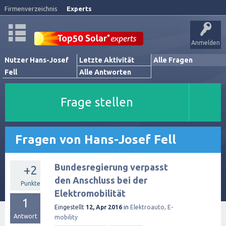
Firmenverzeichnis
Experts
Anmelden
Nutzer Hans-Josef
Letzte Aktivität
Alle Fragen
Fell
Alle Antworten
Frage stellen
Fragen von Hans-Josef Fell
Bundesregierung verpasst
+2
den Anschluss bei der
Punkte
Elektromobilität
1
Eingestellt
12, Apr 2016
in
Elektroauto, E-
Antwort
mobility