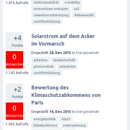
elektromobilität
e-mobility
1.010
Aufrufe
erneuerbare energien
co2
umweltverschmutzung
klimawandel
veröffentlichung
Solarstrom auf dem Acker
+4
im Vormarsch
Punkte
Eingestellt
28, Dez 2015
in
Energiewende
0
ackerbau
landwirtschaft
Antworten
photovoltaik
solarstrom
1.142
Aufrufe
veröffentlichung
Bewertung des
+2
Klimaschutzabkommens von
Punkte
Paris
0
Eingestellt
16, Dez 2015
in
Energiewende
Antworten
energiepolitik
cop21
1.092
Aufrufe
klimakonferenz
erderwärmung