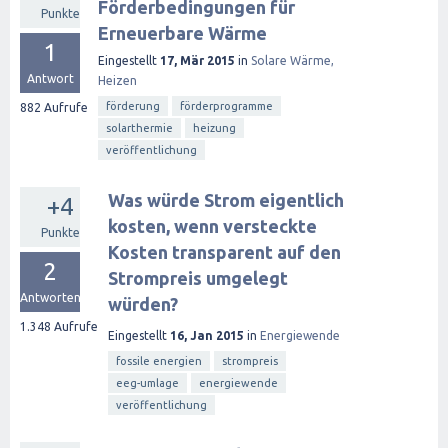
Förderbedingungen für
Punkte
Erneuerbare Wärme
1
Eingestellt
17, Mär 2015
in
Solare Wärme,
Antwort
Heizen
förderung
förderprogramme
882
Aufrufe
solarthermie
heizung
veröffentlichung
Was würde Strom eigentlich
+4
kosten, wenn versteckte
Punkte
Kosten transparent auf den
2
Strompreis umgelegt
Antworten
würden?
1.348
Aufrufe
Eingestellt
16, Jan 2015
in
Energiewende
fossile energien
strompreis
eeg-umlage
energiewende
veröffentlichung