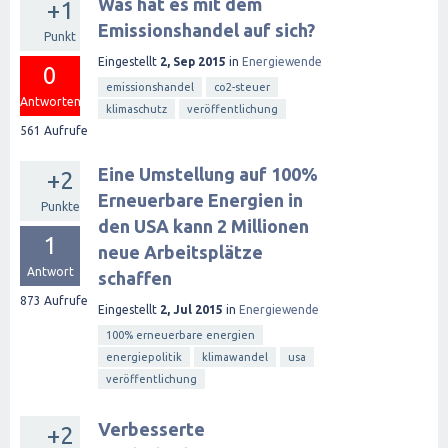
Was hat es mit dem
+1
Emissionshandel auf sich?
Punkt
Eingestellt
2, Sep 2015
in
Energiewende
0
emissionshandel
co2-steuer
Antworten
klimaschutz
veröffentlichung
561
Aufrufe
Eine Umstellung auf 100%
+2
Erneuerbare Energien in
Punkte
den USA kann 2 Millionen
1
neue Arbeitsplätze
Antwort
schaffen
873
Aufrufe
Eingestellt
2, Jul 2015
in
Energiewende
100% erneuerbare energien
energiepolitik
klimawandel
usa
veröffentlichung
Verbesserte
+2