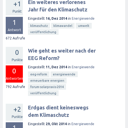
Ein weiteres verlorenes
+1
Jahr für den Klimaschutz
Punkt
Eingestellt
16, Dez 2014
in
Energiewende
1
klimaschutz
klimawandel
umwelt
Antwort
veröffentlichung
672
Aufrufe
Wie geht es weiter nach der
0
EEG Reform?
Punkte
Eingestellt
11, Dez 2014
in
Energiewende
0
eeg-reform
energiewende
Antworten
erneuerbare energien
792
Aufrufe
forum-solarpraxis-2014
veröffentlichung
Erdgas dient keineswegs
+2
dem Klimaschutz
Punkte
Eingestellt
29, Okt 2014
in
Energiewende
1