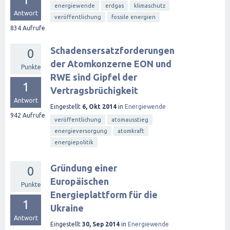
energiewende
erdgas
klimaschutz
Antwort
veröffentlichung
fossile energien
834
Aufrufe
Schadensersatzforderungen
0
der Atomkonzerne EON und
Punkte
RWE sind Gipfel der
1
Vertragsbrüchigkeit
Antwort
Eingestellt
6, Okt 2014
in
Energiewende
942
Aufrufe
veröffentlichung
atomausstieg
energieversorgung
atomkraft
energiepolitik
Gründung einer
0
Europäischen
Punkte
Energieplattform für die
1
Ukraine
Antwort
Eingestellt
30, Sep 2014
in
Energiewende