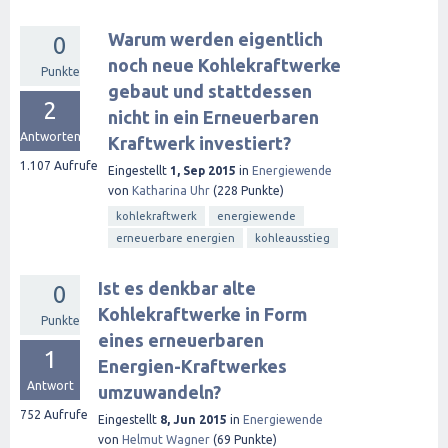
Warum werden eigentlich
0
noch neue Kohlekraftwerke
Punkte
gebaut und stattdessen
2
nicht in ein Erneuerbaren
Antworten
Kraftwerk investiert?
1.107
Aufrufe
Eingestellt
1, Sep 2015
in
Energiewende
von
Katharina Uhr
(
228
Punkte)
kohlekraftwerk
energiewende
erneuerbare energien
kohleausstieg
Ist es denkbar alte
0
Kohlekraftwerke in Form
Punkte
eines erneuerbaren
1
Energien-Kraftwerkes
Antwort
umzuwandeln?
752
Aufrufe
Eingestellt
8, Jun 2015
in
Energiewende
von
Helmut Wagner
(
69
Punkte)