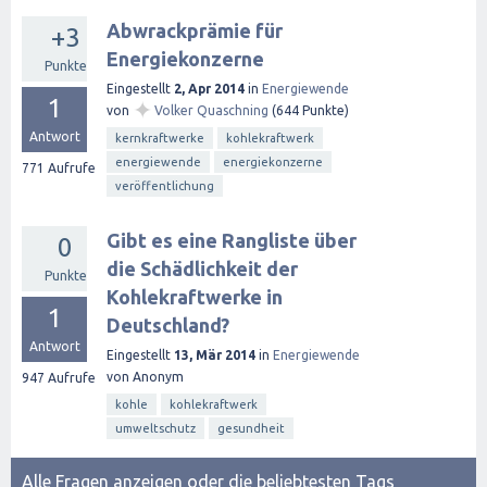
Abwrackprämie für
+3
Energiekonzerne
Punkte
Eingestellt
2, Apr 2014
in
Energiewende
1
✦
von
Volker Quaschning
(
644
Punkte)
Antwort
kernkraftwerke
kohlekraftwerk
energiewende
energiekonzerne
771
Aufrufe
veröffentlichung
Gibt es eine Rangliste über
0
die Schädlichkeit der
Punkte
Kohlekraftwerke in
1
Deutschland?
Antwort
Eingestellt
13, Mär 2014
in
Energiewende
von
Anonym
947
Aufrufe
kohle
kohlekraftwerk
umweltschutz
gesundheit
Alle Fragen anzeigen
oder
die beliebtesten Tags