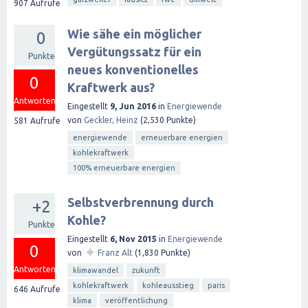
907
Aufrufe
Wie sähe ein möglicher
0
Vergütungssatz für ein
Punkte
neues konventionelles
0
Kraftwerk aus?
Antworten
Eingestellt
9, Jun 2016
in
Energiewende
von
Geckler, Heinz
(
2,530
Punkte)
581
Aufrufe
energiewende
erneuerbare energien
kohlekraftwerk
100% erneuerbare energien
Selbstverbrennung durch
+2
Kohle?
Punkte
Eingestellt
6, Nov 2015
in
Energiewende
0
✦
von
Franz Alt
(
1,830
Punkte)
Antworten
klimawandel
zukunft
kohlekraftwerk
kohleausstieg
paris
646
Aufrufe
klima
veröffentlichung