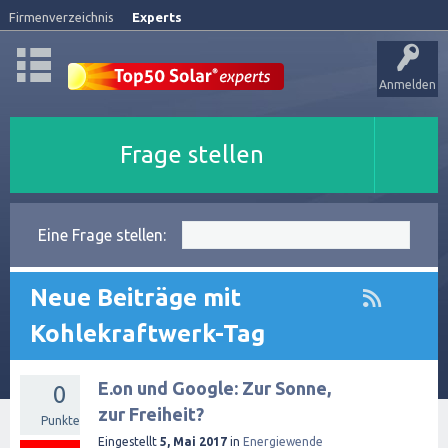
Firmenverzeichnis
Experts
Anmelden
Frage stellen
Eine Frage stellen:
Neue Beiträge mit
Kohlekraftwerk-Tag
E.on und Google: Zur Sonne,
0
zur Freiheit?
Punkte
Eingestellt
5, Mai 2017
in
Energiewende