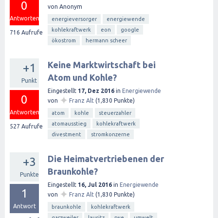
0
von
Anonym
Antworten
energieversorger
energiewende
kohlekraftwerk
eon
google
716
Aufrufe
ökostrom
hermann scheer
Keine Marktwirtschaft bei
+1
Atom und Kohle?
Punkt
Eingestellt
17, Dez 2016
in
Energiewende
0
✦
von
Franz Alt
(
1,830
Punkte)
Antworten
atom
kohle
steuerzahler
atomausstieg
kohlekraftwerk
527
Aufrufe
divestment
stromkonzerne
Die Heimatvertriebenen der
+3
Braunkohle?
Punkte
Eingestellt
16, Jul 2016
in
Energiewende
1
✦
von
Franz Alt
(
1,830
Punkte)
Antwort
braunkohle
kohlekraftwerk
garzweiler
lausitz
rwe
umwelt