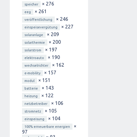
× 276
speicher
× 261
eeg
× 246
veröffentlichung
× 227
einspeisevergütung
× 209
solaranlage
× 200
solarthermie
× 197
solarstrom
× 190
elektroauto
× 162
wechselrichter
× 157
e-mobility
× 151
modul
× 143
batterie
× 122
heizung
× 106
netzbetreiber
× 105
stromnetz
× 104
einspeisung
×
100% erneuerbare energien
97