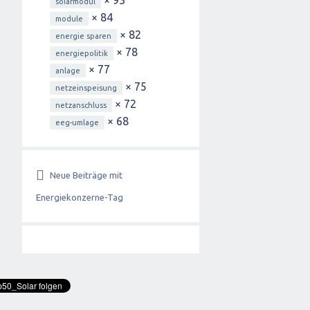
× 93
solarmodul
× 84
module
× 82
energie sparen
× 78
energiepolitik
× 77
anlage
× 75
netzeinspeisung
× 72
netzanschluss
× 68
eeg-umlage
Neue Beiträge mit
Energiekonzerne-Tag