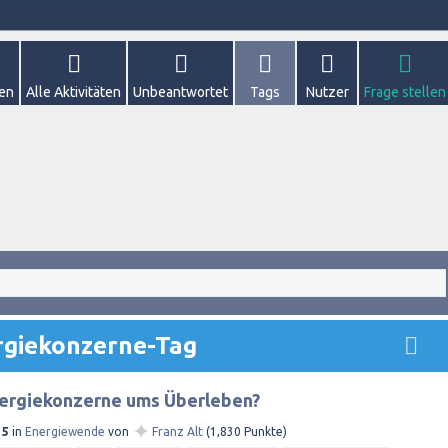
gen
Alle Aktivitäten
Unbeantwortet
Tags
Nutzer
Frage stellen
rgiekonzerne-Tag
ergiekonzerne ums Überleben?
✦
15
in
Energiewende
von
Franz Alt
(
1,830
Punkte)