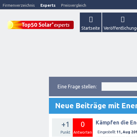
Firmenverzeichnis
Experts
Preisvergleich
Startseite
Veröffentlichun
Eine Frage stellen:
Neue Beiträge mit Ene
Kämpfen die En
+1
0
Eingestellt
11, Aug 20
Punkt
Antworten