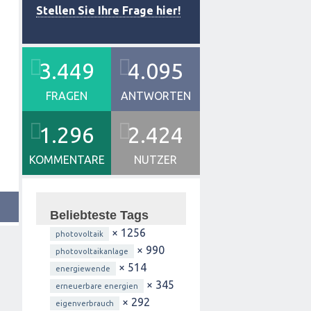
Stellen Sie Ihre Frage hier!
3.449
4.095
FRAGEN
ANTWORTEN
1.296
2.424
KOMMENTARE
NUTZER
Beliebteste Tags
× 1256
photovoltaik
× 990
photovoltaikanlage
× 514
energiewende
× 345
erneuerbare energien
× 292
eigenverbrauch