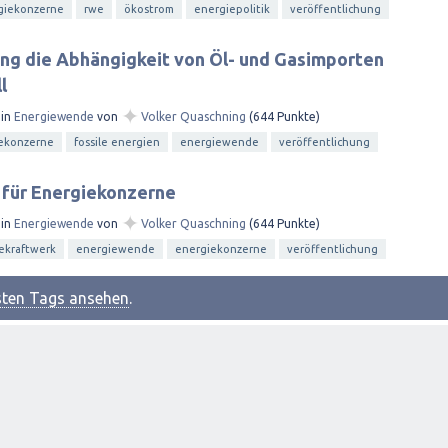
giekonzerne
rwe
ökostrom
energiepolitik
veröffentlichung
ng die Abhängigkeit von Öl- und Gasimporten
l
✦
in
Energiewende
von
Volker Quaschning
(
644
Punkte)
ekonzerne
fossile energien
energiewende
veröffentlichung
für Energiekonzerne
✦
in
Energiewende
von
Volker Quaschning
(
644
Punkte)
ekraftwerk
energiewende
energiekonzerne
veröffentlichung
esten Tags ansehen
.