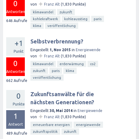
0
✦
von
Franz Alt
(
1,830
Punkte)
Antworten
klimawandel
zukunft
kohlekraftwerk
kohleausstieg
paris
646
Aufrufe
klima
veröffentlichung
Selbstverbrennung?
+1
Eingestellt
1, Nov 2015
in
Energiewende
Punkt
✦
von
Franz Alt
(
1,830
Punkte)
0
klimawandel
erderwärmung
co2
zukunft
paris
klima
Antworten
veröffentlichung
662
Aufrufe
Zukunftsanwälte für die
0
nächsten Generationen?
Punkte
Eingestellt
30, Mai 2014
in
Energiewende
1
✦
von
Franz Alt
(
1,830
Punkte)
Antwort
erneuerbare energien
energiewende
zukunftspolitik
zukunft
489
Aufrufe