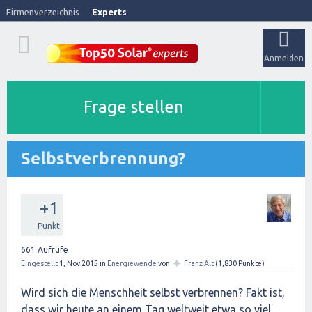
Firmenverzeichnis
Experts
Anmelden
Frage stellen
Selbstverbrennung?
+1
Punkt
661
Aufrufe
✦
Eingestellt
1, Nov 2015
in
Energiewende
von
Franz Alt
(
1,830
Punkte)
Wird sich die Menschheit selbst verbrennen? Fakt ist,
dass wir heute an einem Tag weltweit etwa so viel