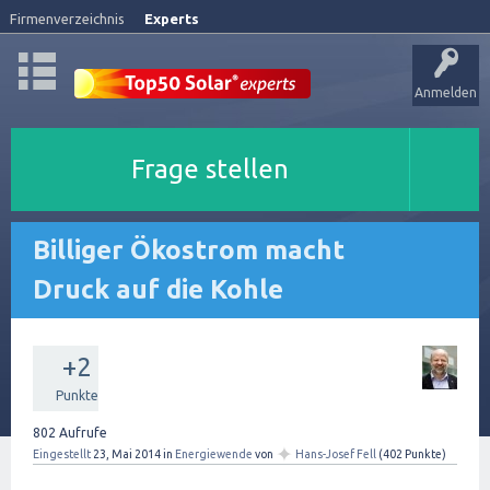
Firmenverzeichnis
Experts
Anmelden
Frage stellen
Billiger Ökostrom macht
Druck auf die Kohle
+2
Punkte
802
Aufrufe
✦
Eingestellt
23, Mai 2014
in
Energiewende
von
Hans-Josef Fell
(
402
Punkte)