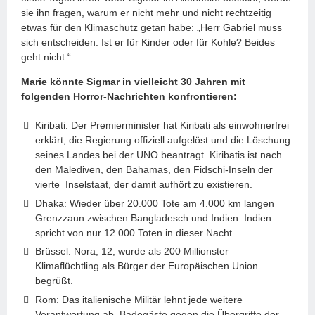
sie ihn fragen, warum er nicht mehr und nicht rechtzeitig
etwas für den Klimaschutz getan habe: „Herr Gabriel muss
sich entscheiden. Ist er für Kinder oder für Kohle? Beides
geht nicht.“
Marie könnte Sigmar in vielleicht 30 Jahren mit
folgenden Horror-Nachrichten konfrontieren:
Kiribati: Der Premierminister hat Kiribati als einwohnerfrei
erklärt, die Regierung offiziell aufgelöst und die Löschung
seines Landes bei der UNO beantragt. Kiribatis ist nach
den Malediven, den Bahamas, den Fidschi-Inseln der
vierte Inselstaat, der damit aufhört zu existieren.
Dhaka: Wieder über 20.000 Tote am 4.000 km langen
Grenzzaun zwischen Bangladesch und Indien. Indien
spricht von nur 12.000 Toten in dieser Nacht.
Brüssel: Nora, 12, wurde als 200 Millionster
Klimaflüchtling als Bürger der Europäischen Union
begrüßt.
Rom: Das italienische Militär lehnt jede weitere
Verantwortung ab, Badegäste gegen die Übergriffe der