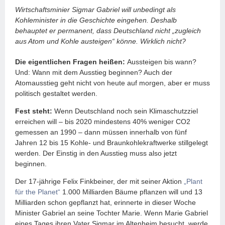
Wirtschaftsminier Sigmar Gabriel will unbedingt als
Kohleminister in die Geschichte eingehen. Deshalb
behauptet er permanent, dass Deutschland nicht „zugleich
aus Atom und Kohle austeigen“ könne. Wirklich nicht?
Die eigentlichen Fragen heißen:
Aussteigen bis wann?
Und: Wann mit dem Ausstieg beginnen? Auch der
Atomausstieg geht nicht von heute auf morgen, aber er muss
politisch gestaltet werden.
Fest steht:
Wenn Deutschland noch sein Klimaschutzziel
erreichen will – bis 2020 mindestens 40% weniger CO2
gemessen an 1990 – dann müssen innerhalb von fünf
Jahren 12 bis 15 Kohle- und Braunkohlekraftwerke stillgelegt
werden. Der Einstig in den Ausstieg muss also jetzt
beginnen.
Der 17-jährige Felix Finkbeiner, der mit seiner Aktion
„Plant
für the Planet“
1.000 Milliarden Bäume pflanzen will und 13
Milliarden schon gepflanzt hat, erinnerte in dieser Woche
Minister Gabriel an seine Tochter Marie. Wenn Marie Gabriel
eines Tages ihren Vater Sigmar im Altenheim besucht, werde