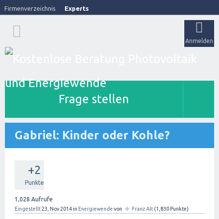
Firmenverzeichnis
Experts
Anmelden
Frage stellen
Gabriel: Kinder oder Kohle?
+2
Punkte
1,028
Aufrufe
✦
Eingestellt
23, Nov 2014
in
Energiewende
von
Franz Alt
(
1,830
Punkte)