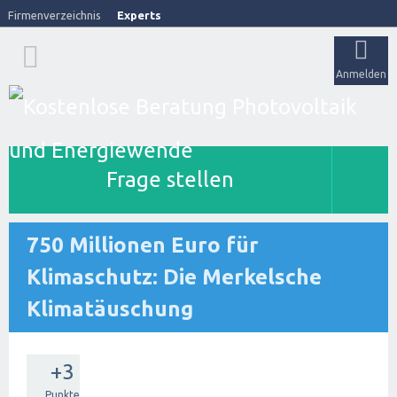
Firmenverzeichnis
Experts
Anmelden
Frage stellen
750 Millionen Euro für
Klimaschutz: Die Merkelsche
Klimatäuschung
+3
Punkte