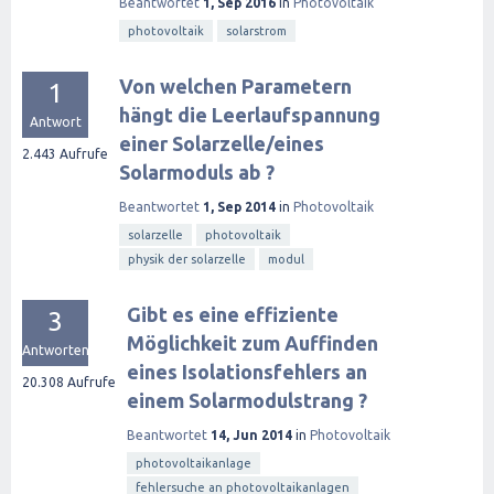
Beantwortet
1, Sep 2016
in
Photovoltaik
photovoltaik
solarstrom
Von welchen Parametern
1
hängt die Leerlaufspannung
Antwort
einer Solarzelle/eines
2.443
Aufrufe
Solarmoduls ab ?
Beantwortet
1, Sep 2014
in
Photovoltaik
solarzelle
photovoltaik
physik der solarzelle
modul
Gibt es eine effiziente
3
Möglichkeit zum Auffinden
Antworten
eines Isolationsfehlers an
20.308
Aufrufe
einem Solarmodulstrang ?
Beantwortet
14, Jun 2014
in
Photovoltaik
photovoltaikanlage
fehlersuche an photovoltaikanlagen