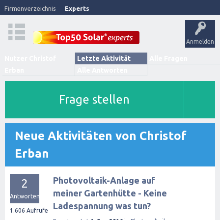
Firmenverzeichnis
Experts
Anmelden
Nutzer Christof
Letzte Aktivität
Alle Fragen
Erban
Alle Antworten
Frage stellen
Neue Aktivitäten von Christof
Erban
Photovoltaik-Anlage auf
2
meiner Gartenhütte - Keine
Antworten
Ladespannung was tun?
1.606
Aufrufe