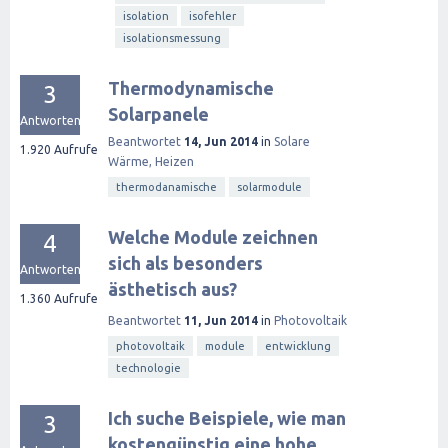
isolation
isofehler
isolationsmessung
Thermodynamische
3
Solarpanele
Antworten
Beantwortet
14, Jun 2014
in
Solare
1.920
Aufrufe
Wärme, Heizen
thermodanamische
solarmodule
Welche Module zeichnen
4
sich als besonders
Antworten
ästhetisch aus?
1.360
Aufrufe
Beantwortet
11, Jun 2014
in
Photovoltaik
photovoltaik
module
entwicklung
technologie
Ich suche Beispiele, wie man
3
kostengünstig eine hohe