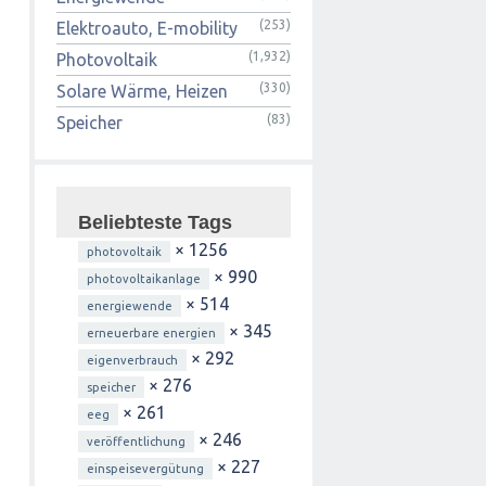
(253)
Elektroauto, E-mobility
(1,932)
Photovoltaik
(330)
Solare Wärme, Heizen
(83)
Speicher
Beliebteste Tags
× 1256
photovoltaik
× 990
photovoltaikanlage
× 514
energiewende
× 345
erneuerbare energien
× 292
eigenverbrauch
× 276
speicher
× 261
eeg
× 246
veröffentlichung
× 227
einspeisevergütung