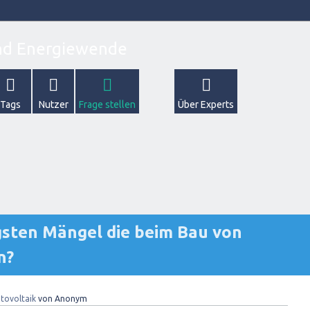
Tags
Nutzer
Frage stellen
Über Experts
gsten Mängel die beim Bau von
n?
tovoltaik
von
Anonym