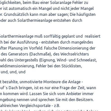
Möglichkeiten, beim Bau einer Solaranlage Fehler zu
er ist automatisch ein Mangel und nicht jeder Mangel
ler. Grundsätzlich kann man aber sagen; Die häufigsten
 oder auch Solarthermieanlage entstehen durch
Solarthermieanlage muß sorffältig geplant und realisiert
uch bei der Ausführung - entstehen durch mangelndes
fter Planung im Vorfeld. Falsche Dimensionierung der
, des Generators (Dachmaße), des Wechselrichters
ahl des Untergestells (Eignung, Wind- und Schneelast,
eldimensionierung, Fehler bei den Stücklisten,
 und, und, und
 bezahlte, unmotivierte Monteure die Anlage -
f´s Dach bringen, ist es nur eine Frage der Zeit, wann
len kommen wird. Lassen Sie sich vom Anbieter immer
Umgebung nennen und sprechen Sie mit den Besitzern.
ahlreichen Vergleichsportale - z.B.