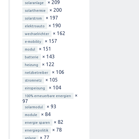
× 209
solaranlage
× 200
solarthermie
× 197
solarstrom
× 190
elektroauto
× 162
wechselrichter
× 157
e-mobility
× 151
modul
× 143
batterie
× 122
heizung
× 106
netzbetreiber
× 105
stromnetz
× 104
einspeisung
×
100% erneuerbare energien
97
× 93
solarmodul
× 84
module
× 82
energie sparen
× 78
energiepolitik
× 77
anlage