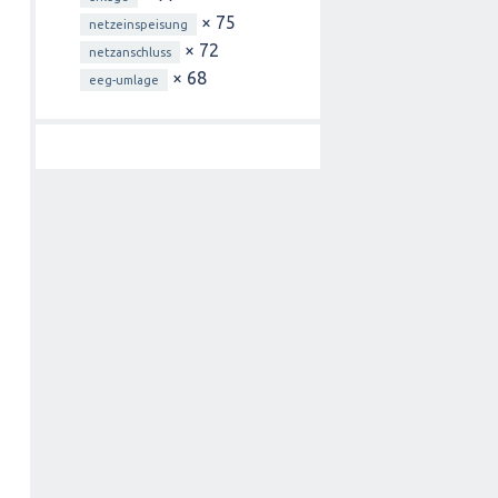
× 75
netzeinspeisung
× 72
netzanschluss
× 68
eeg-umlage