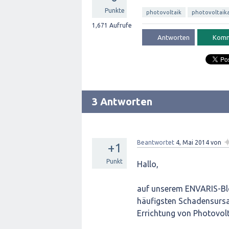
Punkte
photovoltaik
photovoltaik
1,671
Aufrufe
3 Antworten
Beantwortet
4, Mai 2014
von
+1
Punkt
Hallo,
auf unserem ENVARIS-Blo
häufigsten Schadensursa
Errichtung von Photovol