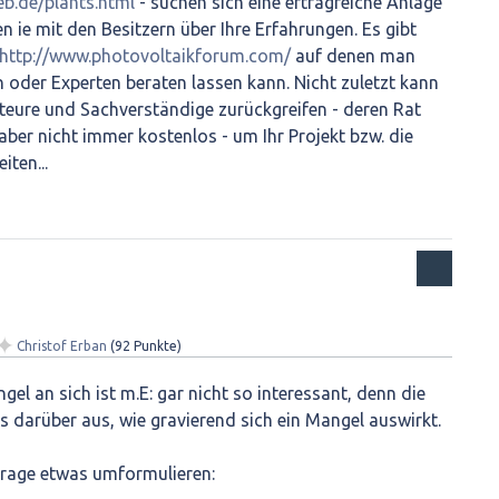
eb.de/plants.html
- suchen sich eine ertragreiche Anlage
n ie mit den Besitzern über Ihre Erfahrungen. Es gibt
http://www.photovoltaikforum.com/
auf denen man
 oder Experten beraten lassen kann. Nicht zuletzt kann
teure und Sachverständige zurückgreifen - deren Rat
ber nicht immer kostenlos - um Ihr Projekt bzw. die
ten...
✦
Christof Erban
(
92
Punkte)
el an sich ist m.E: gar nicht so interessant, denn die
s darüber aus, wie gravierend sich ein Mangel auswirkt.
Frage etwas umformulieren: