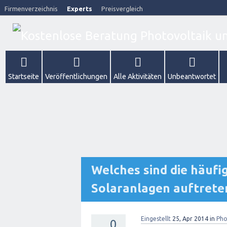
Firmenverzeichnis
Experts
Preisvergleich
Startseite
Veröffentlichungen
Alle Aktivitäten
Unbeantwortet
Welches sind die häufi
Solaranlagen auftrete
Eingestellt
25, Apr 2014
in
Pho
0