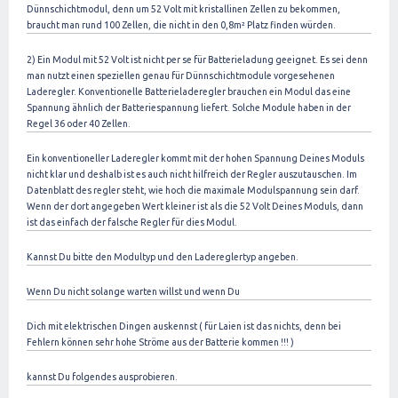
Dünnschichtmodul, denn um 52 Volt mit kristallinen Zellen zu bekommen,
braucht man rund 100 Zellen, die nicht in den 0,8m² Platz finden würden.
2) Ein Modul mit 52 Volt ist nicht per se für Batterieladung geeignet. Es sei denn
man nutzt einen speziellen genau für Dünnschichtmodule vorgesehenen
Laderegler. Konventionelle Batterieladeregler brauchen ein Modul das eine
Spannung ähnlich der Batteriespannung liefert. Solche Module haben in der
Regel 36 oder 40 Zellen.
Ein konventioneller Laderegler kommt mit der hohen Spannung Deines Moduls
nicht klar und deshalb ist es auch nicht hilfreich der Regler auszutauschen. Im
Datenblatt des regler steht, wie hoch die maximale Modulspannung sein darf.
Wenn der dort angegeben Wert kleiner ist als die 52 Volt Deines Moduls, dann
ist das einfach der falsche Regler für dies Modul.
Kannst Du bitte den Modultyp und den Ladereglertyp angeben.
Wenn Du nicht solange warten willst und wenn Du
Dich mit elektrischen Dingen auskennst ( für Laien ist das nichts, denn bei
Fehlern können sehr hohe Ströme aus der Batterie kommen !!! )
kannst Du folgendes ausprobieren.