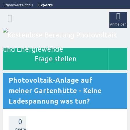
Firmenverzeichnis
Experts
Anmelden
Frage stellen
Photovoltaik-Anlage auf
meiner Gartenhütte - Keine
Ladespannung was tun?
0
Punkte