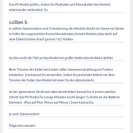
Das PV Modul prüfen, indem Du Pluskabel und Minuskabel des Moduls
miteinander verbindest. Es
sollten b
ei vollem Sonnenschein und Orientierung des Moduls direkt zur Sonne ein Strom
in Höhe des sogenannten Kurzschlussstromes Deines Moduls (das steht auf
dem Etikett hinten drauf gennnt I SC) fließen.
Ist dies nicht der Fall ist das Modul mit großer Wahrscheinlichkeit defekt.
Beim Trennen der Kabel wird unter voller Sonneneinstrahlung ein Funken
entstehen. Das kannst Du vermeiden, indem Du jemanden bittest vor dem
Trennen der Kabel das Modul mit einer Decke abzudunkeln.
Ist der gemessene Strom wie oben beschrieben kannst Du in einem zweiten
Schritt das PV Modul für einige Minuten (nicht länger !!) direkt an die Batterie
klemmen. (Plus auf Plus. Minus auf Minus.) Dann kannst Du
je nach Sonnenschein
folgendes messen: