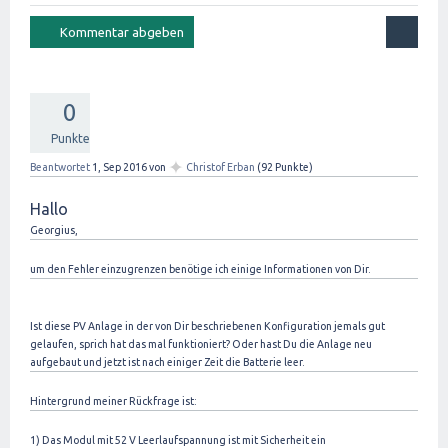
0
Punkte
✦
Beantwortet
1, Sep 2016
von
Christof Erban
(
92
Punkte)
Hallo
Georgius,
um den Fehler einzugrenzen benötige ich einige Informationen von Dir.
Ist diese PV Anlage in der von Dir beschriebenen Konfiguration jemals gut
gelaufen, sprich hat das mal funktioniert? Oder hast Du die Anlage neu
aufgebaut und jetzt ist nach einiger Zeit die Batterie leer.
Hintergrund meiner Rückfrage ist:
1) Das Modul mit 52 V Leerlaufspannung ist mit Sicherheit ein