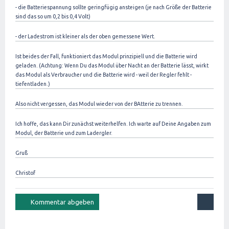
- die Batteriespannung sollte geringfügig ansteigen (je nach Größe der Batterie
sind das so um 0,2 bis 0,4 Volt)
- der Ladestrom ist kleiner als der oben gemessene Wert.
Ist beides der Fall, funktioniert das Modul prinzipiell und die Batterie wird
geladen. (Achtung: Wenn Du das Modul über Nacht an der Batterie lässt, wirkt
das Modul als Verbraucher und die Batterie wird - weil der Regler fehlt -
tiefentladen.)
Also nicht vergessen, das Modul wieder von der BAtterie zu trennen.
Ich hoffe, das kann Dir zunächst weiterhelfen. Ich warte auf Deine Angaben zum
Modul, der Batterie und zum Ladergler.
Gruß
Christof