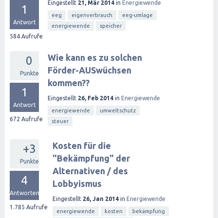
Eingestellt
21, Mär 2014
in
Energiewende
1
eeg
eigenverbrauch
eeg-umlage
Antwort
energiewende
speicher
584
Aufrufe
Wie kann es zu solchen
0
Förder-AUSwüchsen
Punkte
kommen??
1
Eingestellt
26, Feb 2014
in
Energiewende
Antwort
energiewende
umweltschutz
672
Aufrufe
steuer
Kosten für die
+3
"Bekämpfung" der
Punkte
Alternativen / des
4
Lobbyismus
Antworten
Eingestellt
26, Jan 2014
in
Energiewende
1.785
Aufrufe
energiewende
kosten
bekämpfung