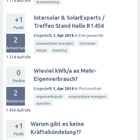
1.174
Aufrufe
atomausstieg
Intersolar & SolarExperts /
+1
Treffen Stand Halle B1.456
Punkt
Eingestellt
1, Apr 2014
in
Energiewende
2
erneuerbare energien
intersolar
Antworten
messe
meeting
1.354
Aufrufe
Wieviel kWh/a an Mehr-
0
Eigenverbrauch?
Punkte
Eingestellt
1, Apr 2014
in
Photovoltaik
2
eigenverbrauch
erneuerbare energien
Antworten
speicher
1.456
Aufrufe
Warum gibt es keine
+1
Kräftebündelung??
Punkt