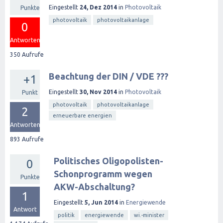
Eingestellt
24, Dez 2014
in
Photovoltaik
Punkte
photovoltaik
photovoltaikanlage
0
Antworten
350
Aufrufe
Beachtung der DIN / VDE ???
+1
Eingestellt
30, Nov 2014
in
Photovoltaik
Punkt
photovoltaik
photovoltaikanlage
2
erneuerbare energien
Antworten
893
Aufrufe
Politisches Oligopolisten-
0
Schonprogramm wegen
Punkte
AKW-Abschaltung?
1
Eingestellt
5, Jun 2014
in
Energiewende
Antwort
politik
energiewende
wi.-minister