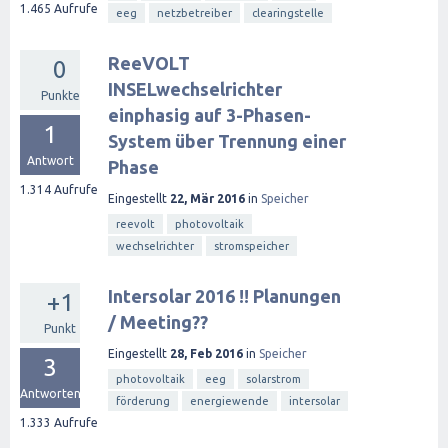
1.465
Aufrufe
eeg
netzbetreiber
clearingstelle
ReeVOLT
0
INSELwechselrichter
Punkte
einphasig auf 3-Phasen-
1
System über Trennung einer
Antwort
Phase
1.314
Aufrufe
Eingestellt
22, Mär 2016
in
Speicher
reevolt
photovoltaik
wechselrichter
stromspeicher
Intersolar 2016 !! Planungen
+1
/ Meeting??
Punkt
Eingestellt
28, Feb 2016
in
Speicher
3
photovoltaik
eeg
solarstrom
Antworten
förderung
energiewende
intersolar
1.333
Aufrufe