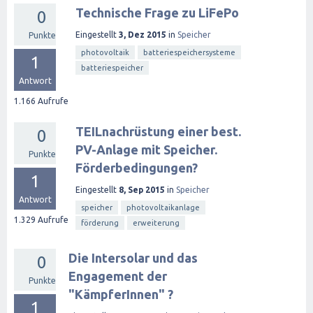
Technische Frage zu LiFePo
0
Eingestellt
3, Dez 2015
in
Speicher
Punkte
photovoltaik
batteriespeichersysteme
1
batteriespeicher
Antwort
1.166
Aufrufe
TEILnachrüstung einer best.
0
PV-Anlage mit Speicher.
Punkte
Förderbedingungen?
1
Eingestellt
8, Sep 2015
in
Speicher
Antwort
speicher
photovoltaikanlage
1.329
Aufrufe
förderung
erweiterung
Die Intersolar und das
0
Engagement der
Punkte
"KämpferInnen" ?
1