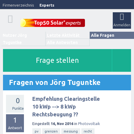
Firmenverzeichnis
Experts
Anmelden
Nutzer Jörg
Letzte Aktivität
Alle Fragen
Tuguntke
Alle Antworten
Frage stellen
Fragen von Jörg Tuguntke
Empfehlung Clearingstelle
0
10 kWp --> 8 kWp
Punkte
Rechtsbeugung ??
1
Eingestellt
16, Nov 2016
in
Photovoltaik
Antwort
pv
grenzen
messung
recht