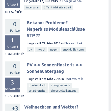
Eingestellt
12, Jun 2015
in
Energiewende
Antwort
intersolar
öffentlichkeitsarbeit
886
Aufrufe
Bekannt Probleme?
0
Nagerbiss Modulanschlüsse
Punkte
STP ??
1
Eingestellt
22, Mai 2015
in
Photovoltaik
Antwort
pv
modul
nager
anschlußleitung
1.068
Aufrufe
PV <-> Sonnenfinsteris <->
0
Sonnenuntergang
Punkte
Eingestellt
19, Mär 2015
in
Photovoltaik
3
photovoltaik
energiewende
Antworten
solarbranche
photovoltaikanlage
1.677
Aufrufe
Weihnachten und Wetter?
+3